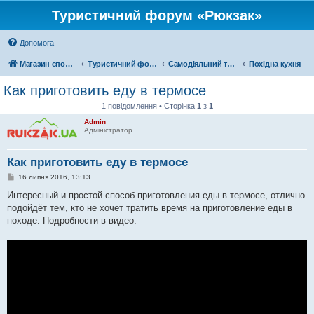
Туристичний форум «Рюкзак»
Допомога
Магазин спорядження
Туристичний форум «Рюкзак»
Самодіяльний туризм
Похідна кухня
Как приготовить еду в термосе
1 повідомлення • Сторінка
1
з
1
Admin
Адміністратор
Как приготовить еду в термосе
П
16 липня 2016, 13:13
о
в
Интересный и простой способ приготовления еды в термосе, отлично
і
подойдёт тем, кто не хочет тратить время на приготовление еды в
д
о
походе. Подробности в видео.
м
л
е
н
н
я