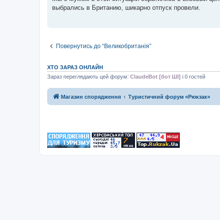
і
выбрались в Британию, шикарно отпуск провели.
д
о
м
л
е
н
н
Повернутись до “Великобританія”
я
ХТО ЗАРАЗ ОНЛАЙН
Зараз переглядають цей форум:
ClaudeBot [бот ШІ]
і 0 гостей
Магазин спорядження
Туристичний форум «Рюкзак»