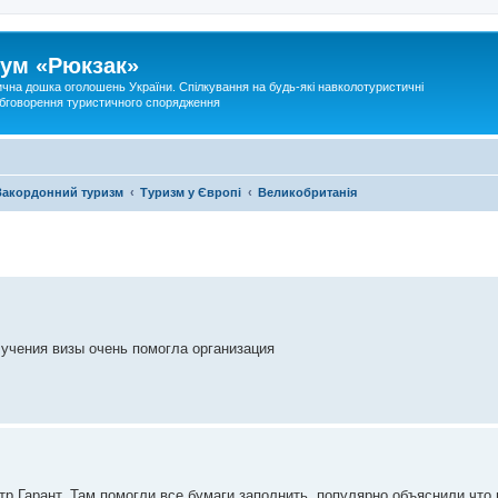
ум «Рюкзак»
ична дошка оголошень України. Спілкування на будь-які навколотуристичні
 обговорення туристичного спорядження
Закордонний туризм
Туризм у Європі
Великобританія
учения визы очень помогла организация
р Гарант. Там помогли все бумаги заполнить, популярно объяснили что 