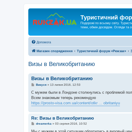
Туристичний фор
Подорожі по всьому світу. Турист
теми, обмін досвідом. Огляди та
Допомога
Магазин спорядження
Туристичний форум «Рюкзак»
Визы в Великобританию
Визы в Великобританию
П
Викуся
»
13 липня 2016, 12:53
о
в
С мужем были в Лондоне столкнулись с проблемой пол
і
Всем знакомым теперь рекомендую
д
о
https://prosto-visa.com.ua/content/otkr ... obritaniyu
м
л
е
н
Re: Визы в Великобританию
н
я
П
dreamerka
»
03 серпня 2016, 10:52
о
в
Мы с мужем в этой ситуации обратились в визовый цент