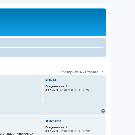
2 повідомлень • Сторінка
1
з
1
Викуся
Повідомлень:
1
З нами з:
13 липня 2016, 12:50
Д
о
г
dreamerka
о
р
Повідомлень:
2
З нами з:
26 липня 2016, 12:05
и
и к чему, спокойно