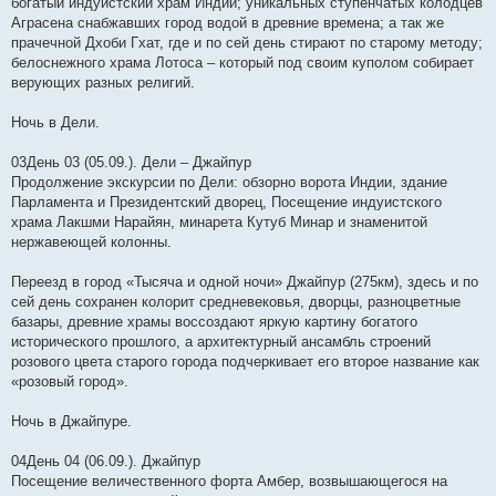
богатый индуйстский храм Индии; уникальных ступенчатых колодцев
Аграсена снабжавших город водой в древние времена; а так же
прачечной Дхоби Гхат, где и по сей день стирают по старому методу;
белоснежного храма Лотоса – который под своим куполом собирает
верующих разных религий.
Ночь в Дели.
03День 03 (05.09.). Дели – Джайпур
Продолжение экскурсии по Дели: обзорно ворота Индии, здание
Парламента и Президентский дворец, Посещение индуистского
храма Лакшми Нарайян, минарета Кутуб Минар и знаменитой
нержавеющей колонны.
Переезд в город «Тысяча и одной ночи» Джайпур (275км), здесь и по
сей день сохранен колорит средневековья, дворцы, разноцветные
базары, древние храмы воссоздают яркую картину богатого
исторического прошлого, а архитектурный ансамбль строений
розового цвета старого города подчеркивает его второе название как
«розовый город».
Ночь в Джайпуре.
04День 04 (06.09.). Джайпур
Посещение величественного форта Амбер, возвышающегося на