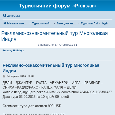
Туристичний форум «Рюкзак»
Допомога
Магазин спорядження
Туристичний форум «Рюкзак»
Закордонний туризм
Туризм в Азії
Індія
Рекламно-ознакомительный тур Многоликая
Индия
3 повідомлень • Сторінка
1
з
1
Funway Holidays
Рекламно-ознакомительный тур Многоликая
Индия
П
24 червня 2016, 12:09
о
в
ДЕЛИ – ДЖАЙПУР – ГАЛТА - АБХАНЕРИ – АГРА – ГВАЛИОР –
і
ОРЧХА –КАДЖУРАХО - РАНЕХ ФАЛЛ – ДЕЛИ
д
о
Фото с пердыдущего рекламника: vk.com/album178464502_168381437
м
Дата тура 03.09.2016 на 10 дней/ 09 ночей
л
е
н
Стоимость тура для агентов 990 USD
н
я