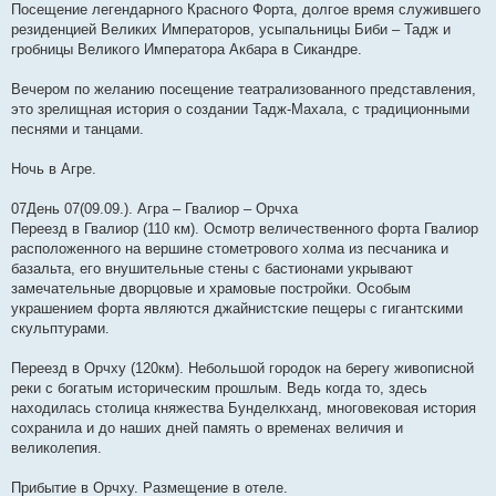
Посещение легендарного Красного Форта, долгое время служившего
резиденцией Великих Императоров, усыпальницы Биби – Тадж и
гробницы Великого Императора Акбара в Сикандре.
Вечером по желанию посещение театрализованного представления,
это зрелищная история о создании Тадж-Махала, с традиционными
песнями и танцами.
Ночь в Агре.
07День 07(09.09.). Агра – Гвалиор – Орчха
Переезд в Гвалиор (110 км). Осмотр величественного форта Гвалиор
расположенного на вершине стометрового холма из песчаника и
базальта, его внушительные стены с бастионами укрывают
замечательные дворцовые и храмовые постройки. Особым
украшением форта являются джайнистские пещеры с гигантскими
скульптурами.
Переезд в Орчху (120км). Небольшой городок на берегу живописной
реки с богатым историческим прошлым. Ведь когда то, здесь
находилась столица княжества Бунделкханд, многовековая история
сохранила и до наших дней память о временах величия и
великолепия.
Прибытие в Орчху. Размещение в отеле.