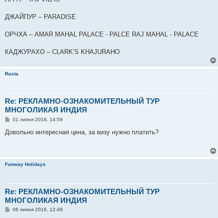
ДЖАЙПУР – PARADISE
ОРЧХА – AMAR MAHAL PALACE - PALCE RAJ MAHAL - PALACE
КАДЖУРАХО – CLARK’S KHAJURAHO
Rasta
Re: РЕКЛАМНО-ОЗНАКОМИТЕЛЬНЫЙ ТУР
МНОГОЛИКАЯ ИНДИЯ
П
01 липня 2016, 14:59
о
в
Довольно интересная цена, за визу нужно платить?
і
д
о
м
л
Funway Holidays
е
н
н
я
Re: РЕКЛАМНО-ОЗНАКОМИТЕЛЬНЫЙ ТУР
МНОГОЛИКАЯ ИНДИЯ
П
06 липня 2016, 12:49
о