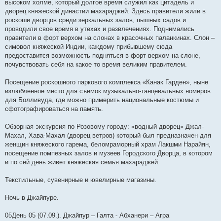
высоком холме, который долгое время служил как цитадель и
дворец княжеской династии махараджей. Здесь правители жили в
роскоши дворцов среди зеркальных залов, пышных садов и
проводили свое время в утехах и развлечениях. Поднимались
правители в форт верхом на слонах в красочных паланкинах. Слон –
симовол княжеской Индии, каждому прибывшему сюда
предоставится возможность подняться в форт верхом на слоне,
почувствовать себя на какое то время великим правителем.
Посещение роскошного паркового комплекса «Канак Гарден», ныне
излюбленное место для съемок музыкально-танцевальных номеров
для Болливуда, где можно примерить национальные костюмы и
сфотографироваться на память.
Обзорная экскурсия по Розовому городу: «водный дворец» Джал-
Махал, Хава-Махал (дворец ветров) который был предназначен для
женщин княжеского гарема, беломраморный храм Лакшми Нарайян,
посещение помпезных залов и музеев Городского Дворца, в котором
и по сей день живет княжеская семья махараджей.
Текстильные, сувенирные и ювелирные магазины.
Ночь в Джайпуре.
05День 05 (07.09.). Джайпур – Галта - Абханери – Агра