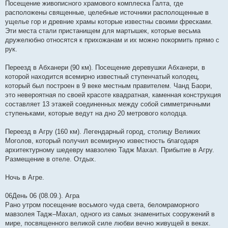
Посещение живописного храмового комплеска Галта, где
расположены священные, целебные источники располощенные в
ущелье гор и древние храмы которые известны своими фресками.
Эти места стали пристанищем для мартышек, которые весьма
дружелюбно относятся к прихожанам и их можно покормить прямо с
рук.
Переезд в Абханери (90 км). Посещение деревушки Абханери, в
которой находится всемирно известный ступенчатый колодец,
который был построен в 9 веке местным правителем. Чанд Баори,
это невероятная по своей красоте квадратная, каменная конструкция
составляет 13 этажей соединенных между собой симметричными
ступеньками, которые ведут на дно 20 метрового колодца.
Переезд в Агру (160 км). Легендарный город, столицу Великих
Моголов, который получил всемирную известность благодаря
архитектурному шедевру мавзолею Тадж Махал. Прибытие в Агру.
Размещение в отеле. Отдых.
Ночь в Агре.
06День 06 (08.09.). Агра
Рано утром посещение восьмого чуда света, беломраморного
мавзолея Тадж–Махал, одного из самых знаменитых сооружений в
мире, посвященного великой силе любви вечно живущей в веках.