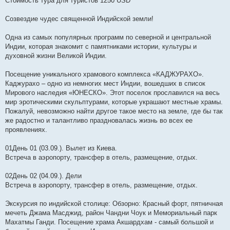
Стоимость тура для туристов 1250 USD
Созвездие чудес священной Индийской земли!
Одна из самых популярных программ по северной и центральной
Индии, которая знакомит с памятниками истории, культуры и
духовной жизни Великой Индии.
Посещение уникального храмового комплекса «КАДЖУРАХО».
Каджурахо – одно из немногих мест Индии, вошедших в список
Мирового наследия «ЮНЕСКО». Этот поселок прославился на весь
мир эротическими скульптурами, которые украшают местные храмы.
Пожалуй, невозможно найти другое такое место на земле, где бы так
же радостно и талантливо праздновалась жизнь во всех ее
проявлениях.
01День 01 (03.09.). Вылет из Киева.
Встреча в аэропорту, трансфер в отель, размещение, отдых.
02День 02 (04.09.). Дели
Встреча в аэропорту, трансфер в отель, размещение, отдых.
Экскурсия по индийской столице: Обзорно: Красный форт, пятничная
мечеть Джама Масджид, район Чандни Чоук и Мемориальный парк
Махатмы Ганди. Посещение храма Акшардхам - самый большой и