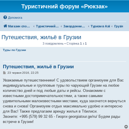
Туристичний форум «Рюкзак»
Допомога
Магазин спорядження
Туристичний форум «Рюкзак»
Закордонний туризм
Туризм в Азії
Грузія
Путешествия, жильё в Грузии
3 повідомлень • Сторінка
1
з
1
Туры по Грузии
Путешествия, жильё в Грузии
П
23 червня 2016, 22:25
о
в
Уважаемые путешественники! С удовольствием организуем для Вас
і
индивидуальные и групповые туры по чарующей Грузии на любое
д
о
количество дней и под любые даты и рейсы. Ознакомим с
м
известными достопримечательностями, а также самыми
л
е
удивительными малоизвестными местами, куда захочется вернуться
н
снова и снова! Организуем отдых максимально удобно и интересно
н
я
для Вас! Также предлагаем аренду жилья в Тбилиси.
Звоните: +995 (579) 99 32 65 - Гиорги georgiatour.ge/ru/ Будем рады
встрече в Грузии!