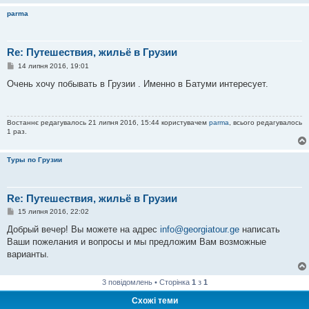
parma
Re: Путешествия, жильё в Грузии
П
14 липня 2016, 19:01
о
в
Очень хочу побывать в Грузии . Именно в Батуми интересует.
і
д
о
м
Востаннє редагувалось 21 липня 2016, 15:44 користувачем
parma
, всього редагувалось
л
1 раз.
е
н
н
я
Туры по Грузии
Re: Путешествия, жильё в Грузии
П
15 липня 2016, 22:02
о
в
Добрый вечер! Вы можете на адрес
info@georgiatour.ge
написать
і
Ваши пожелания и вопросы и мы предложим Вам возможные
д
о
варианты.
м
л
е
3 повідомлень • Сторінка
1
з
1
н
н
Схожі теми
я