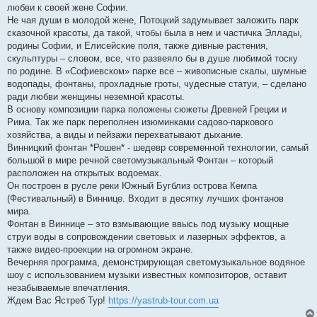
любви к своей жене Софии.
Не чая души в молодой жене, Потоцкий задумывает заложить парк
сказочной красоты, да такой, чтобы была в нем и частичка Эллады,
родины Софии, и Елисейские поля, также дивные растения,
скульптуры – словом, все, что развеяло бы в душе любимой тоску
по родине. В «Софиевском» парке все – живописные скалы, шумные
водопады, фонтаны, прохладные гроты, чудесные статуи, – сделано
ради любви женщины неземной красоты.
В основу композиции парка положены сюжеты Древней Греции и
Рима. Так же парк переполнен изюминками садово-паркового
хозяйства, а виды и пейзажи перехватывают дыхание.
Винницкий фонтан *Рошен* - шедевр современной технологии, самый
большой в мире речной светомузыкальный Фонтан – который
расположен на открытых водоемах.
Он построен в русле реки Южный Бугблиз острова Кемпа
(Фестивальный) в Виннице. Входит в десятку лучших фонтанов
мира.
Фонтан в Виннице – это взмывающие ввысь под музыку мощные
струи воды в сопровождении световых и лазерных эффектов, а
также видео-проекции на огромном экране.
Вечерняя программа, демонстрирующая светомузыкальное водяное
шоу с использованием музыки известных композиторов, оставит
незабываемые впечатления.
Ждем Вас Ястреб Тур!
https://yastrub-tour.com.ua