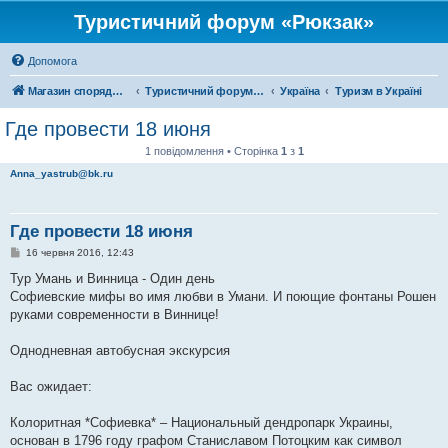
Туристичний форум «Рюкзак»
Допомога
Магазин спорядження
Туристичний форум «Рюкзак»
Україна
Туризм в Україні
Где провести 18 июня
1 повідомлення • Сторінка
1
з
1
Anna_yastrub@bk.ru
Где провести 18 июня
П
16 червня 2016, 12:43
о
в
Тур Умань и Винница - Один день
і
Софиевские мифы во имя любви в Умани. И поющие фонтаны Рошен
д
о
руками современности в Виннице!
м
л
е
Однодневная автобусная экскурсия
н
н
я
Вас ожидает:
Колоритная *Софиевка* – Национальный дендропарк Украины,
основан в 1796 году графом Станиславом Потоцким как символ