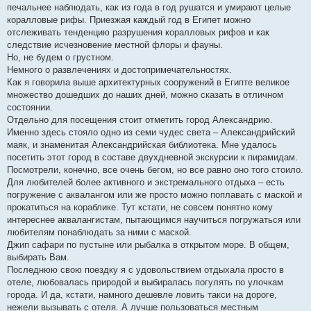
печальнее наблюдать, как из года в год рушатся и умирают целые
коралловые рифы. Приезжая каждый год в Египет можно
отслеживать тенденцию разрушения коралловых рифов и как
следствие исчезновение местной флоры и фауны.
Но, не будем о грустном.
Немного о развлечениях и достопримечательностях.
Как я говорила выше архитектурных сооружений в Египте великое
множество дошедших до наших дней, можно сказать в отличном
состоянии.
Отдельно для посещения стоит отметить город Александрию.
Именно здесь стояло одно из семи чудес света – Александрийский
маяк, и знаменитая Александрийская библиотека. Мне удалось
посетить этот город в составе двухдневной экскурсии к пирамидам.
Посмотрели, конечно, все очень бегом, но все равно оно того стоило.
Для любителей более активного и экстремального отдыха – есть
погружение с аквалангом или же просто можно поплавать с маской и
прокатиться на кораблике. Тут кстати, не совсем понятно кому
интереснее аквалангистам, пытающимся научиться погружаться или
любителям понаблюдать за ними с маской.
Джип сафари по пустыне или рыбалка в открытом море. В общем,
выбирать Вам.
Последнюю свою поездку я с удовольствием отдыхала просто в
отеле, любовалась природой и выбиралась погулять по улочкам
города. И да, кстати, намного дешевле ловить такси на дороге,
нежели вызывать с отеля. А лучше пользоваться местным