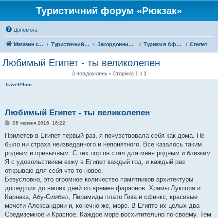
Туристичний форум «Рюкзак»
Допомога
Магазин спорядження
Туристичний форум «Рюкзак»
Закордонний туризм
Туризм в Африці
Єгипет
Любимый Египет - ты великолепен
3 повідомлень • Сторінка
1
з
1
TravelPlum
Любимый Египет - ты великолепен
П
06 червня 2016, 16:22
о
в
Прилетев в Египет первый раз, я почувствовала себя как дома. Не
і
было ни страха неизведанного и непонятного. Все казалось таким
д
о
родным и привычным. С тех пор он стал для меня родным и близким.
м
Я с удовольствием езжу в Египет каждый год, и каждый раз
л
е
открываю для себя что-то новое.
н
Безусловно, это огромное количество памятников архитектуры
н
я
дошедших до наших дней со времен фараонов. Храмы Луксора и
Карнака, Абу-Симбел, Пирамиды плато Гиза и сфинкс, красивые
мечети Александрии и, конечно же, море. В Египте их целых два –
Средиземное и Красное. Каждое море восхитительно по-своему. Тем