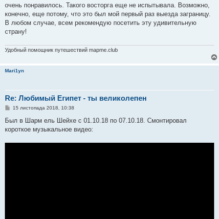
і
очень понравилось. Такого восторга еще не испытывала. Возможно,
д
о
конечно, еще потому, что это был мой первый раз выезда заграницу.
м
В любом случае, всем рекомендую посетить эту удивительную
л
е
страну!
н
н
я
Удобный помощник путешествий mapme.club
Mari1yn
Re: Любимый Египет - ты великолепен
П
15 листопада 2018, 10:38
о
в
Был в Шарм ель Шейхе с 01.10.18 по 07.10.18. Смонтировал
і
короткое музыкальное видео:
д
о
м
л
е
н
н
я