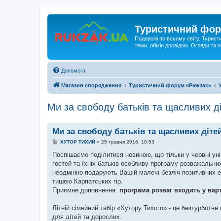
Туристичний фор
Подорожі по всьому світу. Турист
теми, обмін досвідом. Огляди та
Допомога
Магазин спорядження
Туристичний форум «Рюкзак»
Ми за свободу батьків та щасливих ді
Ми за свободу батьків та щасливих дітей
П
ХУТОР ТИХИЙ
»
25 травня 2016, 10:53
о
в
Поспішаємо поділитися новиною, що тільки у червні ун
і
гостей та їхніх батьків особливу програму розважальних
д
о
неодмінно подарують Вашій малечі безліч позитивних е
м
тишею Карпатських гір.
л
е
Приємне доповнення:
програма розваг входить у вар
н
н
я
Літній сімейний табір «Хутору Тихого» - це безтурботн
для дітей та дорослих.