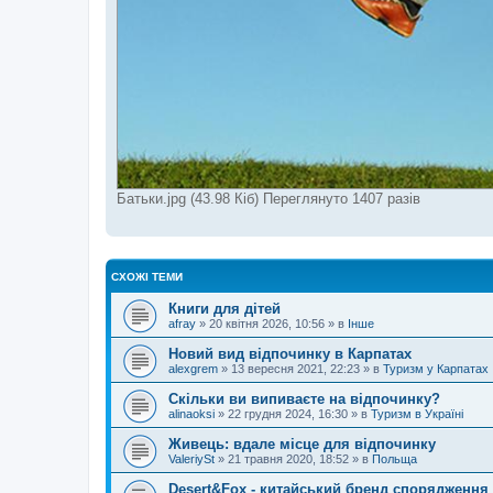
Батьки.jpg (43.98 Кіб) Переглянуто 1407 разів
СХОЖІ ТЕМИ
Книги для дітей
аfray
»
20 квітня 2026, 10:56
» в
Інше
Новий вид відпочинку в Карпатах
alexgrem
»
13 вересня 2021, 22:23
» в
Туризм у Карпатах
Скільки ви випиваєте на відпочинку?
alinaoksi
»
22 грудня 2024, 16:30
» в
Туризм в Україні
Живець: вдале місце для відпочинку
ValeriySt
»
21 травня 2020, 18:52
» в
Польща
Desert&Fox - китайський бренд спорядження