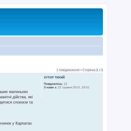
1 повідомлення • Сторінка
1
з
1
ХУТОР ТИХИЙ
Повідомлень:
12
З нами з:
22 травня 2013, 19:51
наших маленьких
нітні дійства, які
одитися спокоєм та
очинок у Карпатах