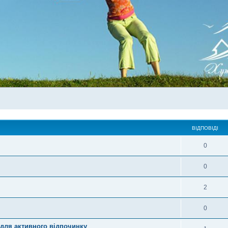
ВІДПОВІДІ
0
0
2
0
 для активного відпочинку