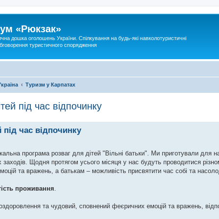
ум «Рюкзак»
ична дошка оголошень України. Спілкування на будь-які навколотуристичні
 обговорення туристичного спорядження
Україна
Туризм у Карпатах
тей під час відпочинку
 під час відпочинку
ікальна програма розваг для дітей "Вільні батьки". Ми приготували для 
 заходів. Щодня протягом усього місяця у нас будуть проводитися різнома
моцій та вражень, а батькам – можливість присвятити час собі та насол
тість проживання
.
е оздоровлення та чудовий, сповнений феєричних емоцій та вражень, відп