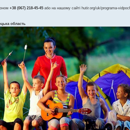
фоном
+38 (067) 218-45-45
або на нашому сайті hutir.org/uk/programa-vidpoc
вецька область