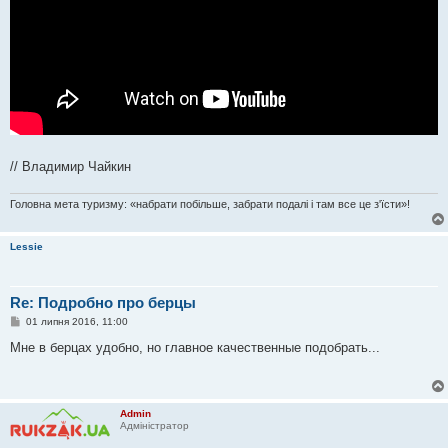
// Владимир Чайкин
Головна мета туризму: «набрати побільше, забрати подалі і там все це з'їсти»!
Lessie
Re: Подробно про берцы
П
01 липня 2016, 11:00
о
в
Мне в берцах удобно, но главное качественные подобрать...
і
д
о
м
л
Admin
е
Адміністратор
н
н