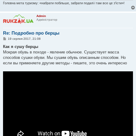
Головна мета туризму: «набрати побільше, забрати подалі і там все це з'їсти»!
Admin
Адміністратор
Re: Подробно про берцы
П
19 серпня 2017, 21:08
о
в
Как я сушу берцы
і
Мокрая обувь в походе - явление обычное. Существует масса
д
о
способов сушки обуви. Мы сушим обувь описанным способом. Но
м
если вы применяете другие методы - пишите, это очень интересно
л
е
н
н
я