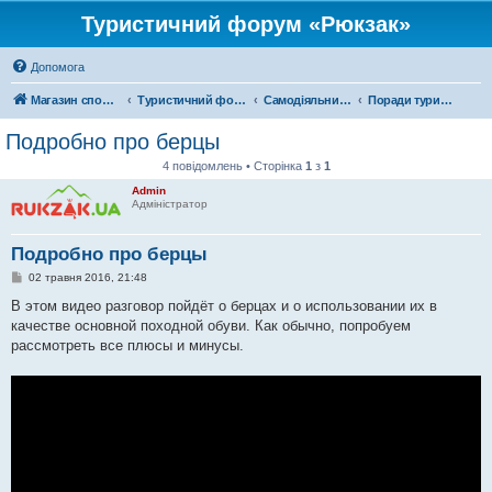
Туристичний форум «Рюкзак»
Допомога
Магазин спорядження
Туристичний форум «Рюкзак»
Самодіяльний туризм
Поради туристам
Подробно про берцы
4 повідомлень • Сторінка
1
з
1
Admin
Адміністратор
Подробно про берцы
П
02 травня 2016, 21:48
о
в
В этом видео разговор пойдёт о берцах и о использовании их в
і
качестве основной походной обуви. Как обычно, попробуем
д
о
рассмотреть все плюсы и минусы.
м
л
е
н
н
я