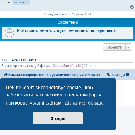
Теги:
параплан
1 повідомлення • Сторінка
1
з
1
Схожі теми
Как начать летать и путешествовать на параплане
Перейти
ХТО ЗАРАЗ ОНЛАЙН
Зараз переглядають цей форум:
ClaudeBot [бот ШІ]
і 1 гість
Магазин спорядження
Туристичний форум «Рюкзак»
Команда
Працює на phpBB® Forum Software © phpBB Limited
Цей вебсайт використовує cookie, щоб
Конфіденційність
|
Умови
забезпечити вам високий рівень комфорту
при користуванні сайтом.
Дізнатися більше
Згоден