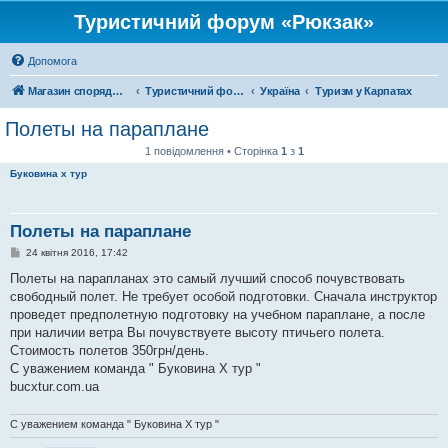
Туристичний форум «Рюкзак»
Допомога
Магазин спорядження
Туристичний форум «Рюкзак»
Україна
Туризм у Карпатах
Полеты на параплане
1 повідомлення • Сторінка
1
з
1
Буковина х тур
Полеты на параплане
П
24 квітня 2016, 17:42
о
в
Полеты на парапланах это самый лучший способ почувствовать
і
свободный полет. Не требует особой подготовки. Сначала инструктор
д
о
проведет предполетную подготовку на учебном параплане, а после
м
при наличии ветра Вы почувствуете высоту птичьего полета.
л
е
Стоимость полетов 350грн/день.
н
С уважением команда " Буковина Х тур "
н
я
bucxtur.com.ua
С уважением команда " Буковина Х тур "