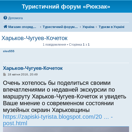
Туристичний форум «Рюкзак»
Допомога
Магазин спорядження
Туристичний форум «Рюкзак»
Україна
Туризм в Україні
Харьков-Чугуев-Кочеток
1 повідомлення • Сторінка
1
з
1
sleo555
Харьков-Чугуев-Кочеток
П
18 квітня 2016, 20:49
о
Очень хотелось бы поделиться своими
в
і
впечатлениями о недавней экскурсии по
д
о
маршруту Харьков-Чугуев-Кочеток и увидеть
м
л
Ваше мнение о современном состоянии
е
н
музейных окраин Харьковщины
н
я
https://zapiski-tyrista.blogspot.com/20 ... -
post.html