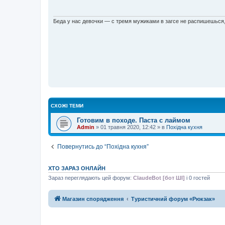
д
о
м
л
Беда у нас девочки — с тремя мужиками в загсе не распишешьс
е
н
н
я
СХОЖІ ТЕМИ
Готовим в походе. Паста с лаймом
Admin
»
01 травня 2020, 12:42
» в
Похідна кухня
Повернутись до “Похідна кухня”
ХТО ЗАРАЗ ОНЛАЙН
Зараз переглядають цей форум:
ClaudeBot [бот ШІ]
і 0 гостей
Магазин спорядження
Туристичний форум «Рюкзак»