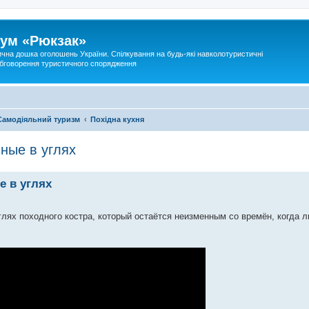
ум «Рюкзак»
ична дошка оголошень України. Спілкування на будь-які навколотуристичні
 обговорення туристичного спорядження
Самодіяльний туризм
Похідна кухня
ные в углях
е в углях
глях походного костра, который остаётся неизменным со времён, когда 