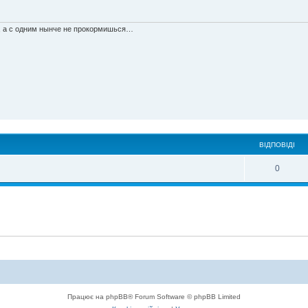
я, а с одним нынче не прокормишься…
ВІДПОВІДІ
0
Працює на phpBB® Forum Software © phpBB Limited