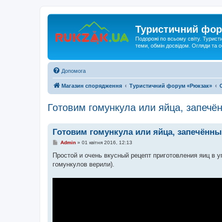
Туристичний фор
Подорожі по всьому світу. Турист
теми, обмін досвідом. Огляди та
Допомога
Магазин спорядження
Туристичний форум «Рюкзак»
Готовим гомункула или яйца, запечён
Готовим гомункула или яйца, запечённы
П
Admin
»
01 квітня 2016, 12:13
о
в
Простой и очень вкусный рецепт приготовления яиц в у
і
гомункулов верили).
д
о
м
л
е
н
н
я