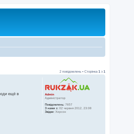
2 повідомлень • Сторінка
1
з
1
люди ещё в
Admin
Адміністратор
Повідомлень:
7657
З нами з:
02 червня 2012, 23:08
Звідки:
Херсон