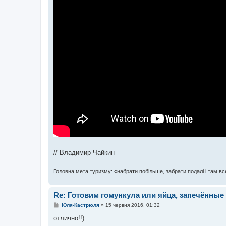
// Владимир Чайкин
Головна мета туризму: «набрати побільше, забрати подалі і там все
Re: Готовим гомункула или яйца, запечённые 
П
Юля-Кастрюля
»
15 червня 2016, 01:32
о
в
отлично!!)
і