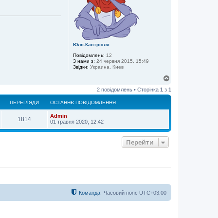
Юля-Кастрюля
Повідомлень:
12
З нами з:
24 червня 2015, 15:49
Звідки:
Украина, Киев
Д
о
2 повідомлень • Сторінка
1
з
1
г
о
ПЕРЕГЛЯДИ
ОСТАННЄ ПОВІДОМЛЕННЯ
р
и
Admin
1814
01 травня 2020, 12:42
Перейти
Команда
Часовий пояс
UTC+03:00