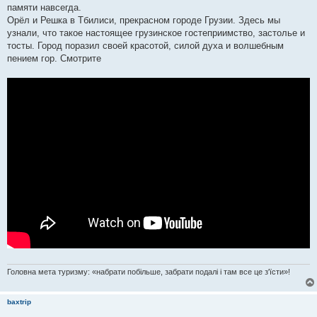
памяти навсегда.
Орёл и Решка в Тбилиси, прекрасном городе Грузии. Здесь мы
узнали, что такое настоящее грузинское гостеприимство, застолье и
тосты. Город поразил своей красотой, силой духа и волшебным
пением гор. Смотрите
Головна мета туризму: «набрати побільше, забрати подалі і там все це з'їсти»!
baxtrip