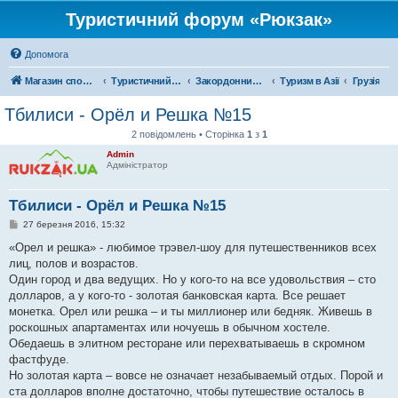
Туристичний форум «Рюкзак»
Допомога
Магазин спорядження
Туристичний форум «Рюкзак»
Закордонний туризм
Туризм в Азії
Грузія
Тбилиси - Орёл и Решка №15
2 повідомлень • Сторінка
1
з
1
Admin
Адміністратор
Тбилиси - Орёл и Решка №15
П
27 березня 2016, 15:32
о
в
«Орел и решка» - любимое трэвел-шоу для путешественников всех
і
лиц, полов и возрастов.
д
о
Один город и два ведущих. Но у кого-то на все удовольствия – сто
м
долларов, а у кого-то - золотая банковская карта. Все решает
л
е
монетка. Орел или решка – и ты миллионер или бедняк. Живешь в
н
роскошных апартаментах или ночуешь в обычном хостеле.
н
я
Обедаешь в элитном ресторане или перехватываешь в скромном
фастфуде.
Но золотая карта – вовсе не означает незабываемый отдых. Порой и
ста долларов вполне достаточно, чтобы путешествие осталось в