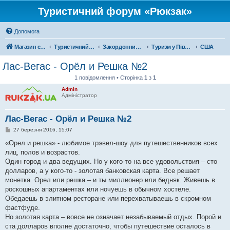
Туристичний форум «Рюкзак»
Допомога
Магазин спорядження
Туристичний форум «Рюкзак»
Закордонний туризм
Туризм у Північній Америці
США
Лас-Вегас - Орёл и Решка №2
1 повідомлення • Сторінка
1
з
1
Admin
Адміністратор
Лас-Вегас - Орёл и Решка №2
П
27 березня 2016, 15:07
о
в
«Орел и решка» - любимое трэвел-шоу для путешественников всех
і
лиц, полов и возрастов.
д
о
Один город и два ведущих. Но у кого-то на все удовольствия – сто
м
долларов, а у кого-то - золотая банковская карта. Все решает
л
е
монетка. Орел или решка – и ты миллионер или бедняк. Живешь в
н
роскошных апартаментах или ночуешь в обычном хостеле.
н
я
Обедаешь в элитном ресторане или перехватываешь в скромном
фастфуде.
Но золотая карта – вовсе не означает незабываемый отдых. Порой и
ста долларов вполне достаточно, чтобы путешествие осталось в