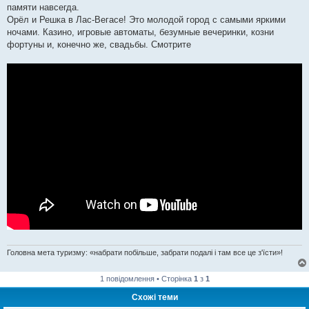
памяти навсегда.
Орёл и Решка в Лас-Вегасе! Это молодой город с самыми яркими
ночами. Казино, игровые автоматы, безумные вечеринки, козни
фортуны и, конечно же, свадьбы. Смотрите
Головна мета туризму: «набрати побільше, забрати подалі і там все це з'їсти»!
1 повідомлення • Сторінка
1
з
1
Схожі теми