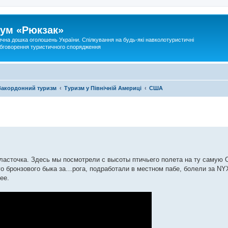
ум «Рюкзак»
ична дошка оголошень України. Спілкування на будь-які навколотуристичні
 обговорення туристичного спорядження
Закордонний туризм
Туризм у Північній Америці
США
ласточка. Здесь мы посмотрели с высоты птичьего полета на ту самую
 бронзового быка за…рога, подработали в местном пабе, болели за NY
ее.