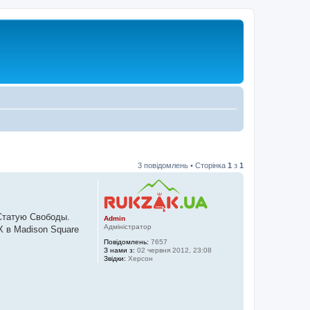
3 повідомлень • Сторінка
1
з
1
 Статую Свободы.
Admin
Адміністратор
X в Madison Square
Повідомлень:
7657
З нами з:
02 червня 2012, 23:08
Звідки:
Херсон