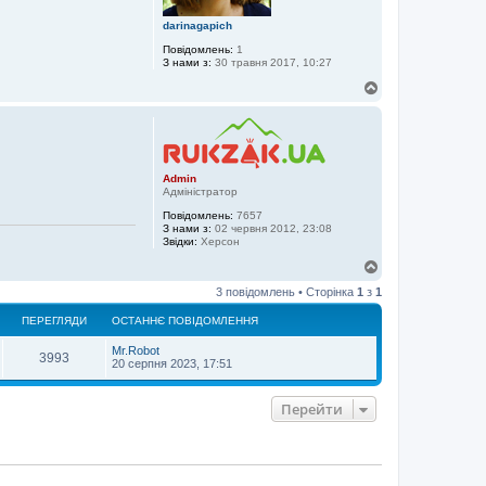
darinagapich
Повідомлень:
1
З нами з:
30 травня 2017, 10:27
Д
о
г
о
р
и
Admin
Адміністратор
Повідомлень:
7657
З нами з:
02 червня 2012, 23:08
Звідки:
Херсон
Д
о
3 повідомлень • Сторінка
1
з
1
г
о
ПЕРЕГЛЯДИ
ОСТАННЄ ПОВІДОМЛЕННЯ
р
и
Mr.Robot
3993
20 серпня 2023, 17:51
Перейти