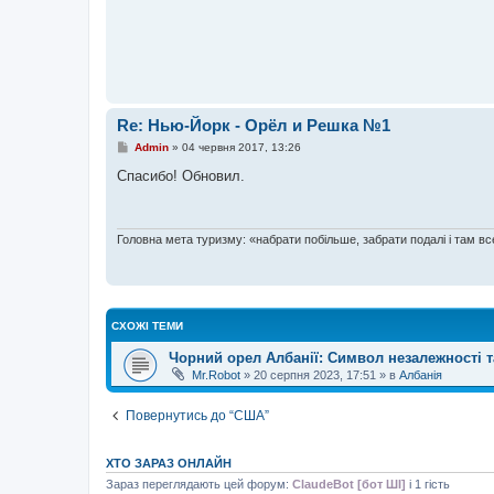
м
л
е
н
н
я
Re: Нью-Йорк - Орёл и Решка №1
П
Admin
»
04 червня 2017, 13:26
о
в
Спасибо! Обновил.
і
д
о
м
л
Головна мета туризму: «набрати побільше, забрати подалі і там все
е
н
н
я
СХОЖІ ТЕМИ
Чорний орел Албанії: Символ незалежності т
Mr.Robot
»
20 серпня 2023, 17:51
» в
Албанія
Повернутись до “США”
ХТО ЗАРАЗ ОНЛАЙН
Зараз переглядають цей форум:
ClaudeBot [бот ШІ]
і 1 гість