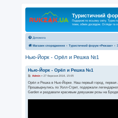
Туристичний фор
Подорожі по всьому світу. Турист
теми, обмін досвідом. Огляди та
Допомога
Магазин спорядження
Туристичний форум «Рюкзак»
Нью-Йорк - Орёл и Решка №1
Нью-Йорк - Орёл и Решка №1
П
Admin
»
27 березня 2016, 15:05
о
в
Орёл и Решка в Нью-Йорке. Наш первый город, первая 
і
Прошвырнулись по Уолл-Стрит, подержали легендарного
д
о
Garden и раздавали красивым девушкам розы на Бродв
м
л
е
н
н
я