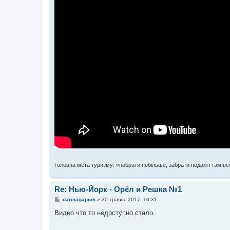
Головна мета туризму: «набрати побільше, забрати подалі і там все
Re: Нью-Йорк - Орёл и Решка №1
П
darinagapich
»
30 травня 2017, 10:31
о
в
Видео что то недоступно стало.
і
д
о