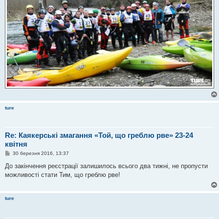
ture
Re: Каякерські змагання «Той, що греблю рве» 23-24
квітня
П
30 березня 2016, 13:37
о
в
До закінчення реєстрації залишилось всього два тижні, не пропусти
і
можливості стати Тим, що греблю рве!
д
о
м
л
ture
е
н
н
я