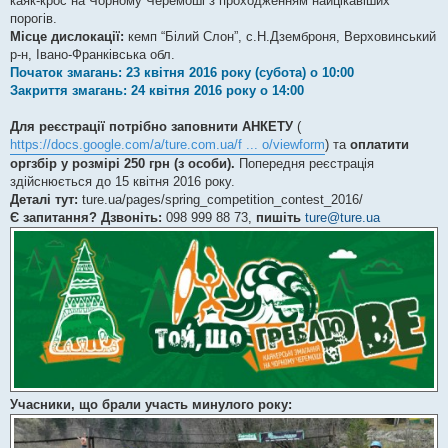
каяк-крос на Чорному Черемоші з проходженням найцікавіших
порогів.
Місце дислокації:
кемп “Білий Слон”, с.Н.Дземброня, Верховинський
р-н, Івано-Франківська обл.
Початок змагань: 23 квітня 2016 року (субота) о 10:00
Закриття змагань: 24 квітня 2016 року о 14:00
Для реєстрації потрібно заповнити АНКЕТУ
(
https://docs.google.com/a/ture.com.ua/f ... o/viewform
) та
оплатити
оргзбір у розмірі 250 грн (з особи).
Попередня реєстрація
здійснюється до 15 квітня 2016 року.
Деталі тут:
ture.ua/pages/spring_competition_contest_2016/
Є запитання? Дзвоніть:
098 999 88 73,
пишіть
ture@ture.ua
Учасники, що брали участь минулого року: