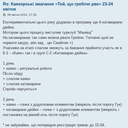
Re: Каякерські змагання «Той, що греблю рве» 23-24
квітня
П
08 квітня 2016, 17:28
о
в
Експериментально цього року додаємо в програму ще й катамарани
і
двійки.
д
о
Мотором цього процесу виступив турклуб "Манівці"
м
На катамаранах так само можна рвати Греблю. Головне щоб не
л
е
порвати шкуру, або зад…цю Смайлик =)
н
Учасники на етапі слалом зможуть за бажання прийняти участь як в
н
я
К-1 - «Каяк» так і в групі С-2 «Катамаран двійка».
1 день
+ каяки – рятувальні роботи
Після обіду
+ слалом каяки
+ слалом катамарани
Спроби чергуються
2 день
+ каяки – гонка з додатковим елементом (оверкіль після порогу Гук)
+ катамарани двійки – гонка + з додатковим елементом (оверкіль і
постановка на рівний кіль після порогу Гук)
* не забуваймо, що попередня реєстрація триває до 15.04,