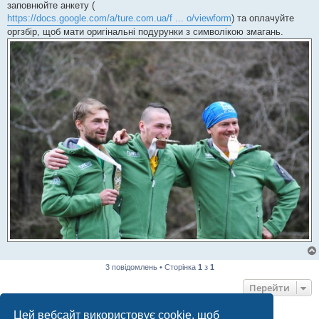
заповнюйте анкету (
https://docs.google.com/a/ture.com.ua/f ... o/viewform
) та оплачуйте
оргзбір, щоб мати оригінальні подурунки з символікою змагань.
3 повідомлень • Сторінка
1
з
1
Перейти
Цей вебсайт використовує cookie, щоб
ХТО ЗАРАЗ ОНЛАЙН