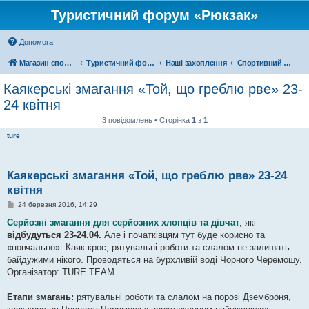
Туристичний форум «Рюкзак»
Допомога
Магазин спорядження
Туристичний форум «Рюкзак»
Наші захоплення
Спортивний туризм
Каякерські змагання «Той, що греблю рве» 23-
24 квітня
3 повідомлень • Сторінка
1
з
1
ture
Каякерські змагання «Той, що греблю рве» 23-24
квітня
П
24 березня 2016, 14:29
о
в
Серйозні змагання для серйозних хлопців та дівчат
, які
і
відбудуться 23-24.04.
Але і початківцям тут буде корисно та
д
о
«повчально». Каяк-крос, рятувальні роботи та слалом не залишать
м
байдужими нікого. Проводяться на бурхливій воді Чорного Черемошу.
л
е
Організатор: TURE TEAM
н
н
я
Етапи змагань:
рятувальні роботи та слалом на порозі Дземброня,