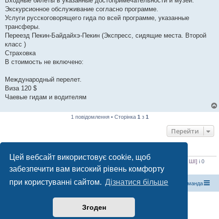
Входные билеты в указанные достопримечательности и музеи.
Экскурсионное обслуживание согласно программе.
Услуги русскоговорящего гида по всей программе, указанные
трансферы.
Переезд Пекин-Байдайхэ-Пекин (Экспресс, сидящие места. Второй
класс )
Страховка
В стоимость не включено:
Международный перелет.
Виза 120 $
Чаевые гидам и водителям
1 повідомлення • Сторінка
1
з
1
Перейти
ХТО ЗАРАЗ ОНЛАЙН
Цей вебсайт використовує cookie, щоб
Зараз переглядають цей форум:
Bing [пошуковий бот]
,
ClaudeBot [бот ШІ]
і 0
забезпечити вам високий рівень комфорту
гостей
при користуванні сайтом.
Дізнатися більше
Магазин спорядження
Туристичний форум «Рюкзак»
Команда
Працює на phpBB® Forum Software © phpBB Limited
Згоден
Конфіденційність
|
Умови