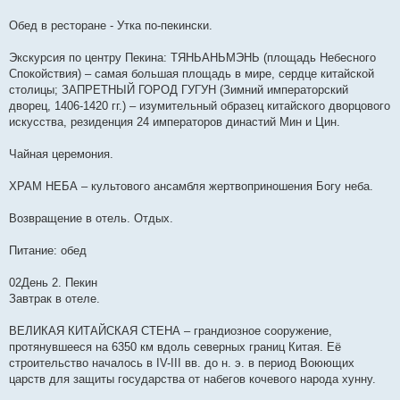
Обед в ресторане - Утка по-пекинcки.
Экскурсия по центру Пекина: ТЯНЬАНЬМЭНЬ (площадь Небесного
Спокойствия) – самая большая площадь в мире, сердце китайской
столицы; ЗАПРЕТНЫЙ ГОРОД ГУГУН (Зимний императорский
дворец, 1406-1420 гг.) – изумительный образец китайского дворцового
искусства, резиденция 24 императоров династий Мин и Цин.
Чайная церемония.
ХРАМ НЕБА – культового ансамбля жертвоприношения Богу неба.
Возвращение в отель. Отдых.
Питание: обед
02День 2. Пекин
Завтрак в отеле.
ВЕЛИКАЯ КИТАЙСКАЯ СТЕНА – грандиозное сооружение,
протянувшееся на 6350 км вдоль северных границ Китая. Её
строительство началось в IV-III вв. до н. э. в период Воюющих
царств для защиты государства от набегов кочевого народа хунну.