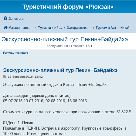
Туристичний форум «Рюкзак»
Допомога
Магазин спорядження
Туристичний форум «Рюкзак»
Закордонний туризм
Туризм в Азії
Китай
Экскурсионно-пляжный тур Пекин+Бэйдайхэ
1 повідомлення • Сторінка
1
з
1
Funway Holidays
Экскурсионно-пляжный тур Пекин+Бэйдайхэ
П
16 березня 2016, 12:42
о
в
Экскурсионно-пляжный отдых в Китае - Пекин+Бэйдайхэ
і
д
о
Даты заездов (первый день в Китае):
м
05.07.2016,19.07.2016, 02.08.2016, 16.08.2016
л
е
н
Стоимость тура на одного человека при проживании в отеле 3* 822 $
н
я
01День 1. Пекин
Прибытие в ПЕКИН. Встреча в аэропорту. Групповые трансферы в
10:00 часов. Размещение в отеле.