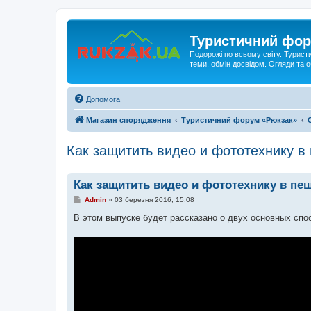
Туристичний фор
Подорожі по всьому світу. Турист
теми, обмін досвідом. Огляди та
Допомога
Магазин спорядження
Туристичний форум «Рюкзак»
Как защитить видео и фототехнику в
Как защитить видео и фототехнику в пе
П
Admin
»
03 березня 2016, 15:08
о
в
В этом выпуске будет рассказано о двух основных спос
і
д
о
м
л
е
н
н
я