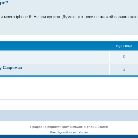
ере?
 моего iphone 6. Не зря купила. Думаю это тоже не плохой вариант как
ВІДПОВІДІ
0
у Сааремаа
2
Працює на phpBB® Forum Software © phpBB Limited
Конфіденційність
|
Умови