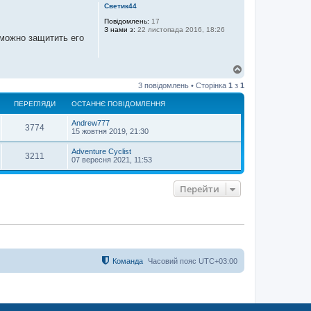
г
Светик44
о
р
Повідомлень:
17
З нами з:
22 листопада 2016, 18:26
и
 можно защитить его
Д
о
3 повідомлень • Сторінка
1
з
1
г
о
ПЕРЕГЛЯДИ
ОСТАННЄ ПОВІДОМЛЕННЯ
р
и
Andrew777
3774
15 жовтня 2019, 21:30
Adventure Cyclist
3211
07 вересня 2021, 11:53
Перейти
Команда
Часовий пояс
UTC+03:00