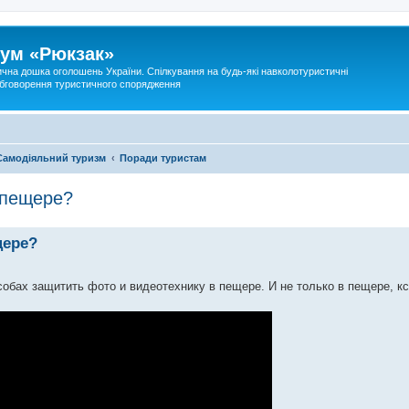
ум «Рюкзак»
ична дошка оголошень України. Спілкування на будь-які навколотуристичні
 обговорення туристичного спорядження
Самодіяльний туризм
Поради туристам
 пещере?
щере?
обах защитить фото и видеотехнику в пещере. И не только в пещере, кс