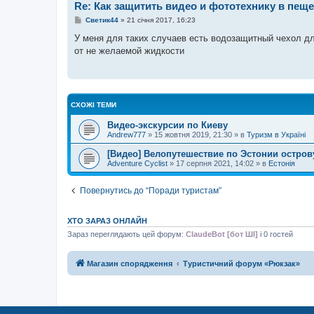
Re: Как защитить видео и фототехнику в пещ
н
н
П
Светик44
»
21 січня 2017, 16:23
я
о
в
У меня для таких случаев есть водозащитный чехол для
і
от не желаемой жидкости
д
о
м
л
е
н
н
СХОЖІ ТЕМИ
я
Видео-экскурсии по Киеву
Andrew777
»
15 жовтня 2019, 21:30
» в
Туризм в Україні
[Видео] Велопутешествие по Эстонии остров
Adventure Cyclist
»
17 серпня 2021, 14:02
» в
Естонія
Повернутись до “Поради туристам”
ХТО ЗАРАЗ ОНЛАЙН
Зараз переглядають цей форум:
ClaudeBot [бот ШІ]
і 0 гостей
Магазин спорядження
Туристичний форум «Рюкзак»