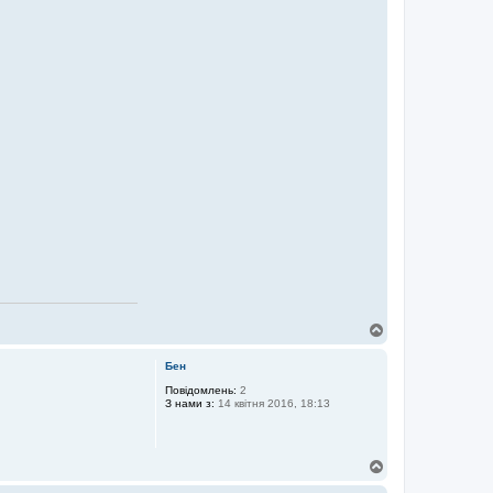
Д
о
г
Бен
о
р
Повідомлень:
2
З нами з:
14 квітня 2016, 18:13
и
Д
о