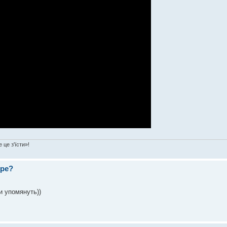
 це з'їсти»!
ере?
и упомянуть))