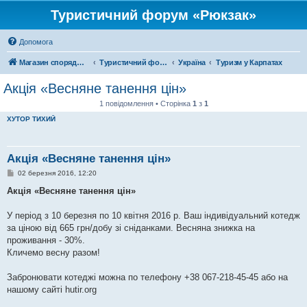
Туристичний форум «Рюкзак»
Допомога
Магазин спорядження
Туристичний форум «Рюкзак»
Україна
Туризм у Карпатах
Акція «Весняне танення цін»
1 повідомлення • Сторінка
1
з
1
ХУТОР ТИХИЙ
Акція «Весняне танення цін»
П
02 березня 2016, 12:20
о
в
Акція «Весняне танення цін»
і
д
о
У період з 10 березня по 10 квітня 2016 р. Ваш індивідуальний котедж
м
за ціною від 665 грн/добу зі сніданками. Весняна знижка на
л
е
проживання - 30%.
н
Кличемо весну разом!
н
я
Забронювати котеджі можна по телефону +38 067-218-45-45 або на
нашому сайті hutir.org