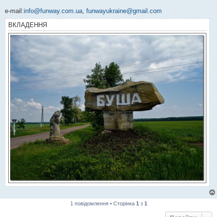
e-mail:
info@funway.com.ua
,
funwayukraine@gmail.com
ВКЛАДЕННЯ
1 повідомлення • Сторінка
1
з
1