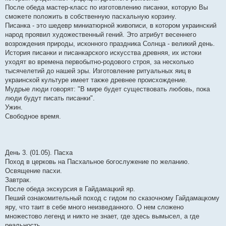
После обеда мастер-класс по изготовлению писанки, которую Вы
сможете положить в собственную пасхальную корзину.
Писанка - это шедевр миниатюрной живописи, в котором украинский
народ проявил художественный гений. Это атрибут весеннего
возрождения природы, исконного праздника Солнца - великий день.
История писанки и писанкарского искусства древняя, их истоки
уходят во времена первобытно-родового строя, за несколько
тысячелетий до нашей эры. Изготовление ритуальных яиц в
украинской культуре имеет также древнее происхождение.
Мудрые люди говорят: "В мире будет существовать любовь, пока
люди будут писать писанки".
Ужин.
Свободное время.
День 3. (01.05). Пасха
Поход в церковь на Пасхальное богослужение по желанию.
Освящение пасхи.
Завтрак.
После обеда экскурсия в Гайдамацкий яр.
Пеший ознакомительный поход с гидом по сказочному Гайдамацкому
яру, что таит в себе много неизведанного. О нем сложено
множестово легенд и никто не знает, где здесь вымысел, а где
реальность...