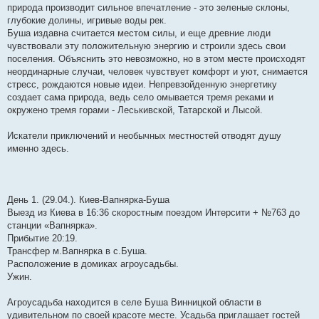
природа производит сильное впечатление - это зеленые склоны,
глубокие долины, игривые воды рек.
Буша издавна считается местом силы, и еще древние люди
чувствовали эту положительную энергию и строили здесь свои
поселения. Объяснить это невозможно, но в этом месте происходят
неординарные случаи, человек чувствует комфорт и уют, снимается
стресс, рождаются новые идеи. Непревзойденную энергетику
создает сама природа, ведь село омывается тремя реками и
окружено тремя горами - Леськивской, Татарской и Лысой.
Искатели приключений и необычных местностей отводят душу
именно здесь.
День 1. (29.04.). Киев-Вапнярка-Буша
Выезд из Киева в 16:36 скоростным поездом Интерсити + №763 до
станции «Вапнярка».
Прибытие 20:19.
Трансфер м.Вапнярка в с.Буша.
Расположение в домиках агроусадьбы.
Ужин.
Агроусадьба находится в селе Буша Винницкой области в
удивительном по своей красоте месте. Усадьба приглашает гостей