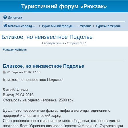
Туристичний форум «Рюкзак»
Допомога
Магазин спорядження
Туристичний форум «Рюкзак»
Україна
Туризм в Україні
Близкое, но неизвестное Подолье
1 повідомлення • Сторінка
1
з
1
Funway Holidays
Близкое, но неизвестное Подолье
П
01 березня 2016, 17:38
о
в
Близкое, но неизвестное Подолье!
і
д
о
5 дней/ 4 ночи
м
Выезд 29.04.2016.
л
е
Стоимость на одного человека: 2500 грн.
н
н
я
Буша - это невероятные факты, мифы и легенды, единения с
природой и энергетический заряд.
Село расположено в живописном месте Подолья, которое великая
поэтесса Леся Украинка называла "красотой Украины". Окружающая