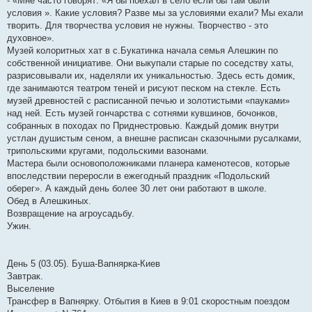
- «Мне часто говорят: «Я бы поехал в село если бы там были
условия ». Какие условия? Разве мы за условиями ехали? Мы ехали
творить. Для творчества условия не нужны. Творчество - это
духовное».
Музей колоритных хат в с.Букатинка начала семья Алешкин по
собственной инициативе. Они выкупали старые по соседству хаты,
разрисовывали их, наделяли их уникальностью. Здесь есть домик,
где занимаются театром теней и рисуют песком на стекле. Есть
музей древностей с расписанной печью и золотистыми «пауками»
над ней. Есть музей гончарства с сотнями кувшинов, бочонков,
собранных в походах по Приднестровью. Каждый домик внутри
устлан душистым сеном, а внешне расписан сказочными русалками,
трипольскими кругами, подольскими вазонами.
Мастера были основоположниками планера каменотесов, которые
впоследствии переросли в ежегодный праздник «Подольский
оберег». А каждый день более 30 лет они работают в школе.
Обед в Алешкиных.
Возвращение на агроусадьбу.
Ужин.
День 5 (03.05). Буша-Вапнярка-Киев
Завтрак.
Выселение
Трансфер в Вапнярку. Отбытия в Киев в 9:01 скоростным поездом