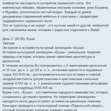
комфортно насладиться колоритом украинского села. Это
живописные пейзажи, обрамленные лесными холмами, реки Бушанка
и Мурафа, экологически чистый воздух. Каждый из домов
декорирован современной мебелью в сочетании с предметами
традиционного украинского быта.
Это не турпоход и не курорт - это кусочек какой-то другой, необычной
для горожанина жизни, которым с радостью поделимся с Вами!
День 2. (30.04). Буша
Завтрак.
Экскурсия в историко-культурный заповедник «Буша».
Историко-культурный заповедник «Буша» - уникальное творение
природы и истории, которое хранит памятники архитектуры и
археологии.
В течение экскурсии Вы познакомитесь с 4 памятниками археологии
от ІІІ тыс. до н. э. до XII в. н. э., остатками крепости и подземных
ходов XVI-XVII вв., достопримечательностью истории и главной
загадкой местности дохристианским и христианским скальным
храмом V-XVI вв. н. э., с уникальными художественными рельефами
казацкого кладбища XVIII-XIX вв.
Кроме того, «Буша» - это памятники народного каменярства, которые
сохранились до нашего времени. На территории заповедника
находится около двухсот работ из камня на различную тематику.
Ежегодно проводится скульптурный пленэр «Подольский оберег»,
который продолжает традиции древнего ремесла.