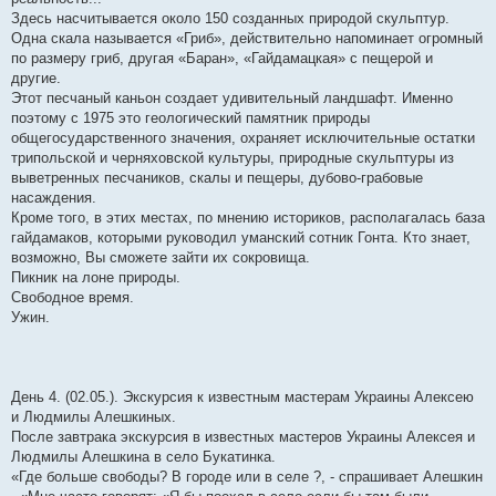
Здесь насчитывается около 150 созданных природой скульптур.
Одна скала называется «Гриб», действительно напоминает огромный
по размеру гриб, другая «Баран», «Гайдамацкая» с пещерой и
другие.
Этот песчаный каньон создает удивительный ландшафт. Именно
поэтому с 1975 это геологический памятник природы
общегосударственного значения, охраняет исключительные остатки
трипольской и черняховской культуры, природные скульптуры из
выветренных песчаников, скалы и пещеры, дубово-грабовые
насаждения.
Кроме того, в этих местах, по мнению историков, располагалась база
гайдамаков, которыми руководил уманский сотник Гонта. Кто знает,
возможно, Вы сможете зайти их сокровища.
Пикник на лоне природы.
Свободное время.
Ужин.
День 4. (02.05.). Экскурсия к известным мастерам Украины Алексею
и Людмилы Алешкиных.
После завтрака экскурсия в известных мастеров Украины Алексея и
Людмилы Алешкина в село Букатинка.
«Где больше свободы? В городе или в селе ?, - спрашивает Алешкин