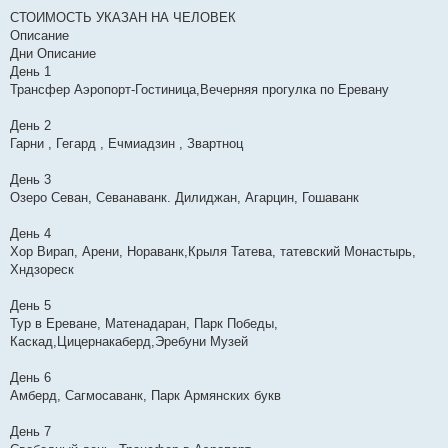
СТОИМОСТЬ УКАЗАН НА ЧЕЛОВЕК
Описание
Дни Описание
День 1
Трансфер Аэропорт-Гостиница,Вечерняя прогулка по Еревану
День 2
Гарни , Гегард , Ечмиадзин , Звартноц
День 3
Озеро Севан, Севанаванк. Дилиджан, Агарцин, Гошаванк
День 4
Хор Вирап, Арени, Нораванк,Крыля Татева, татевский Монастырь,
Хндзореск
День 5
Тур в Ереване, Матенадаран, Парк Победы,
Каскад,Цицернакаберд,Эребуни Музей
День 6
Амберд, Сагмосаванк, Парк Армянских букв
День 7