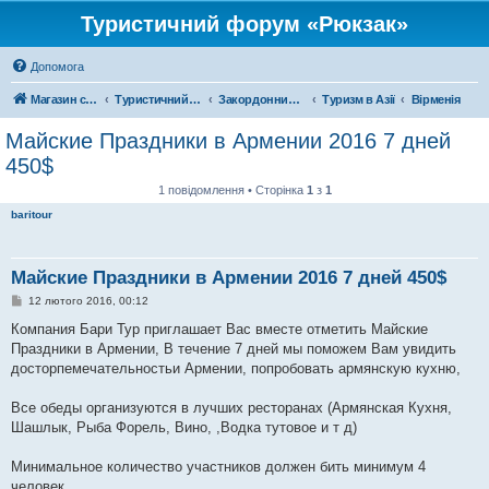
Туристичний форум «Рюкзак»
Допомога
Магазин спорядження
Туристичний форум «Рюкзак»
Закордонний туризм
Туризм в Азії
Вірменія
Майские Праздники в Армении 2016 7 дней
450$
1 повідомлення • Сторінка
1
з
1
baritour
Майские Праздники в Армении 2016 7 дней 450$
П
12 лютого 2016, 00:12
о
в
Компания Бари Тур приглашает Вас вместе отметить Майские
і
Праздники в Армении, В течение 7 дней мы поможем Вам увидить
д
о
досторпемечательностьи Армении, попробовать армянскую кухню,
м
л
е
Все обеды организуются в лучших ресторанах (Армянская Кухня,
н
Шашлык, Рыба Форель, Вино, ,Водка тутовое и т д)
н
я
Минимальное количество участников должен бить минимум 4
человек