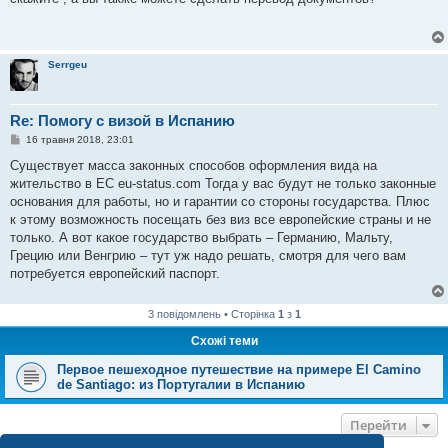
і
д
о
м
л
Serrgeu
е
н
н
я
Re: Помогу с визой в Испанию
П
16 травня 2018, 23:01
о
в
Существует масса законных способов оформления вида на
і
жительство в ЕС eu-status.com Тогда у вас будут не только законные
д
о
основания для работы, но и гарантии со стороны государства. Плюс
м
к этому возможность посещать без виз все европейские страны и не
л
е
только. А вот какое государство выбрать – Германию, Мальту,
н
Грецию или Венгрию – тут уж надо решать, смотря для чего вам
н
я
потребуется европейский паспорт.
3 повідомлень • Сторінка
1
з
1
Схожі теми
Первое пешеходное путешествие на примере El Camino
de Santiago: из Португалии в Испанию
Перейти