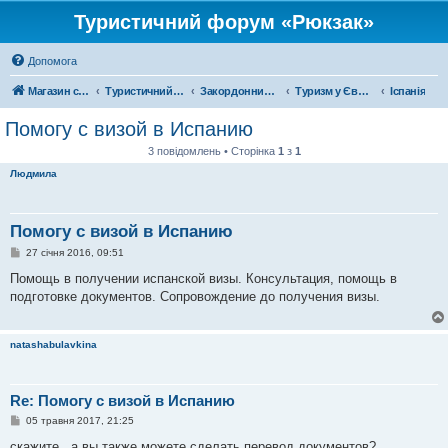
Туристичний форум «Рюкзак»
Допомога
Магазин спорядження
Туристичний форум «Рюкзак»
Закордонний туризм
Туризм у Європі
Іспанія
Помогу с визой в Испанию
3 повідомлень • Сторінка
1
з
1
Людмила
Помогу с визой в Испанию
П
27 січня 2016, 09:51
о
в
Помощь в получении испанской визы. Консультация, помощь в
і
подготовке документов. Сопровождение до получения визы.
д
о
м
л
natashabulavkina
е
н
н
я
Re: Помогу с визой в Испанию
П
05 травня 2017, 21:25
о
в
скажите , а вы также можете сделать перевод документов?