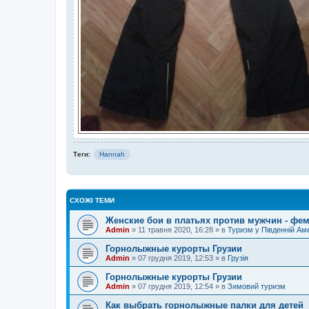
Теги:
Hannah
СХОЖІ ТЕМИ
Женские бои в платьях против мужчин - фем
Admin
»
11 травня 2020, 16:28
» в
Туризм у Південній Ам
Горнолыжные курорты Грузии
Admin
»
07 грудня 2019, 12:53
» в
Грузія
Горнолыжные курорты Грузии
Admin
»
07 грудня 2019, 12:54
» в
Зимовий туризм
Как выбрать горнолыжные палки для детей