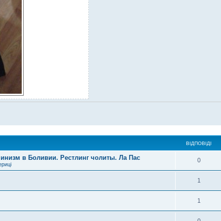
ВІДПОВІДІ
инизм в Боливии. Рестлинг чолиты. Ла Пас
0
ериці
1
1
0