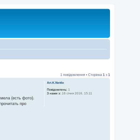
1 повідомлення • Сторінка
1
з
1
Art.K.Nettle
Повідомлень:
1
З нами з:
16 січня 2016, 15:11
 мела (есть фото).
прочитать про