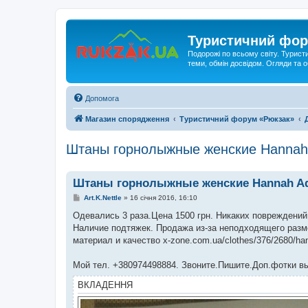
Туристичний фор
Подорожі по всьому світу. Турист
теми, обмін досвідом. Огляди та
Допомога
Магазин спорядження
Туристичний форум «Рюкзак»
Штаны горнолыжные женские Hannah
Штаны горнолыжные женские Hannah Ad
П
Art.K.Nettle
»
16 січня 2016, 16:10
о
в
Одевались 3 раза.Цена 1500 грн. Никаких повреждений т
і
Наличие подтяжек. Продажа из-за неподходящего разм
д
о
материал и качество x-zone.com.ua/clothes/376/2680/ha
м
л
е
Мой тел. +380974498884. Звоните.Пишите.Доп.фотки 
н
н
ВКЛАДЕННЯ
я