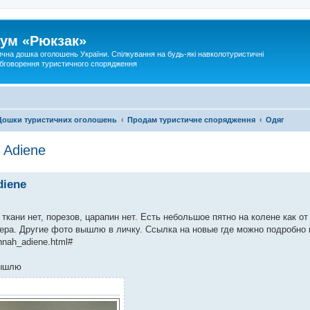
ум «Рюкзак»
ична дошка оголошень України. Спілкування на будь-які навколотуристичні
 обговорення туристичного спорядження
Дошки туристичних оголошень
Продам туристичне спорядження
Одяг
 Adiene
iene
кани нет, порезов, царапин нет. Есть небольшое пятно на колене как от
ера. Другие фото вышлю в личку. Ссылка на новые где можно подробно 
nnah_adiene.html#
вышлю