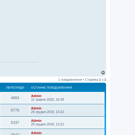
Д
о
1 повідомлення • Сторінка
1
з
1
г
о
ПЕРЕГЛЯДИ
ОСТАННЄ ПОВІДОМЛЕННЯ
р
и
Admin
4883
11 травня 2020, 16:28
Admin
6776
25 грудня 2019, 13:22
Admin
5337
25 грудня 2019, 13:21
Admin
2547