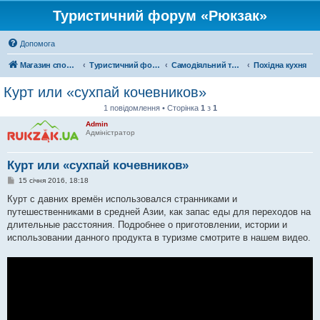
Туристичний форум «Рюкзак»
Допомога
Магазин спорядження
Туристичний форум «Рюкзак»
Самодіяльний туризм
Похідна кухня
Курт или «cухпай кочевников»
1 повідомлення • Сторінка
1
з
1
Admin
Адміністратор
Курт или «cухпай кочевников»
П
15 січня 2016, 18:18
о
в
Курт с давних времён использовался странниками и
і
путешественниками в средней Азии, как запас еды для переходов на
д
о
длительные расстояния. Подробнее о приготовлении, истории и
м
использовании данного продукта в туризме смотрите в нашем видео.
л
е
н
н
я