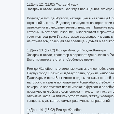
12День 12. (11.02) Фоз де Игуасу
Завтрак в отеле. Далее Вас ждет насыщенная экскурс
Водопады Фоз де Игуассу, находящиеся на границе Бра
страшной высоты. Водопады находятся на территории н
извержения и смещения земных пластов. Название водо
которых имеет свое название, низвергаются с грохото
течением вод реки Игуассу выше водопадов и мощным 
не отрываясь, созерцая это зрелище и думая о велико
13День 13. (12.02) Фоз де Игуасу- Рио-де-Жанейро
Завтрак в отеле, трансфер в аэропорт для вылета в Р
Вы отправитесь в отель. Свободное время.
Рио-де-Жанейро - это зеленые холмы, синее небо, скал
Паулу) город Бразилии и,безусловно, один из наиболе
Гуанабары и если Вы живете в одном из таких отелей,
на пляжи, и самые популярные – Копакабана, Леблон, 
вечера на золотистом песке играют в футбол и волейбо
практически любым видом спорта – гольф, теннис, вин
открытые кафе на пляжах утолят Вашу жажду холодной
концерты музыкантов самых различных направлений.
14День 14. (13.02) Рио-де-Жанейро