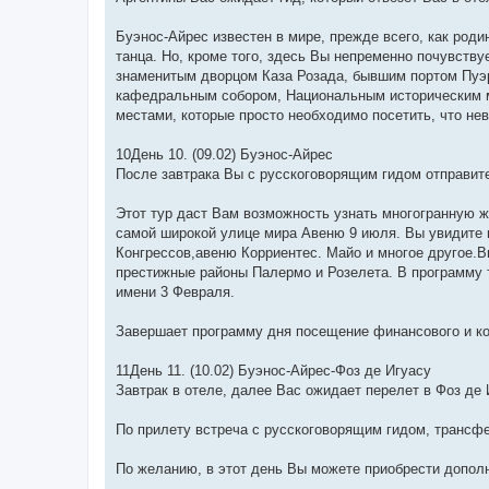
Буэнос-Айрес известен в мире, прежде всего, как роди
танца. Но, кроме того, здесь Вы непременно почувству
знаменитым дворцом Каза Розада, бывшим портом Пуэ
кафедральным собором, Национальным историческим м
местами, которые просто необходимо посетить, что не
10День 10. (09.02) Буэнос-Айрес
После завтрака Вы с русскоговорящим гидом отправите
Этот тур даст Вам возможность узнать многогранную ж
самой широкой улице мира Авеню 9 июля. Вы увидите 
Конгрессов,авеню Корриентес. Майо и многое другое.В
престижные районы Палермо и Розелета. В программу 
имени 3 Февраля.
Завершает программу дня посещение финансового и ко
11День 11. (10.02) Буэнос-Айрес-Фоз де Игуасу
Завтрак в отеле, далее Вас ожидает перелет в Фоз де 
По прилету встреча с русскоговорящим гидом, трансфе
По желанию, в этот день Вы можете приобрести допол