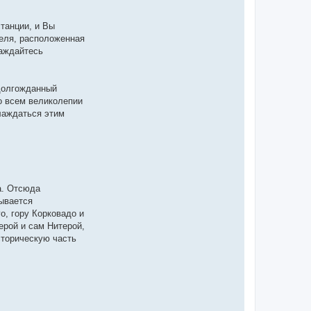
танции, и Вы
еля, расположенная
лаждайтесь
 долгожданный
о всем великолепии
лаждаться этим
a. Отсюда
рывается
, гору Корковадо и
ерой и сам Нитерой,
сторическую часть