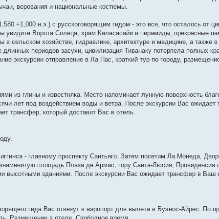
ычаи, верования и национальные костюмы.
580 +1,000 н.э.) с русскоговорящим гидом - это все, что осталось от ц
Вы увидите Ворота Солнца, храм Каласасайи и пирамиды, прекрасные па
ы в сельском хозяйстве, гидравлике, архитектуре и медицине, а также в
е длинных периодов засухи, цивилизация Тиванаку потерпела полных кра
ние экскурсии отправление в Ла Пас, краткий тур по городу, размещение
иями из глины и известняка. Место напоминает лунную поверхность бла
ысячи лет под воздействием воды и ветра. После экскурсии Вас ожидает
ает трансфер, который доставит Вас в отель.
оду.
ггинса - главному проспекту Сантьяго. Затем посетим Ла Монеда, Двор
знаменитую площадь Плаза де Армас, гору Санта-Люсия, Провиденсия с 
и высотными зданиями. После экскурсии Вас ожидает трансфер в Ваш 
ворящего гида Вас отвезут в аэропорт для вылета в Буэнос-Айрес. По п
ель. Размещение в отеле. Свободное время.