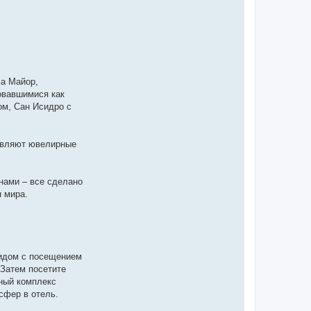
са Майор,
овавшимися как
м, Сан Исидро с
тавляют ювелирные
нами – все сделано
 мира.
гидом c посещением
 Затем посетите
рный комплекс
сфер в отель.