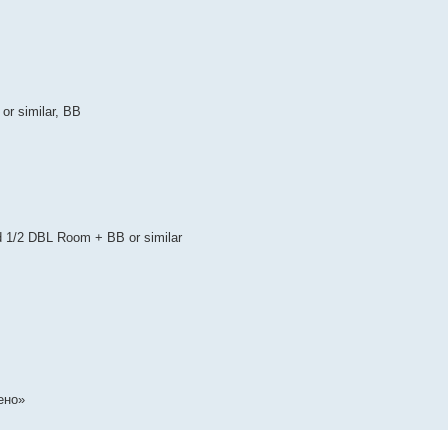
or similar, BB
d 1/2 DBL Room + BB or similar
ено»