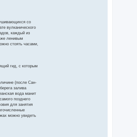
брушивающихся со
ате вулканического
адов, каждый из
даже ленивым
ожно стоять часами,
ящий гид, с которым
еличине (после Сан-
берега залива
еанская вода манит
самого позднего
ловия для занятия
ногочисленные
яжах можно увидеть