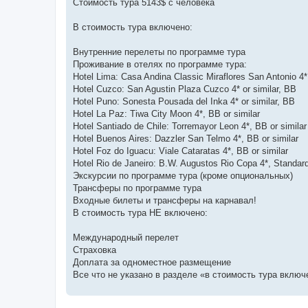
Стоимость тура 5143$ с человека
В стоимость тура включено:
Внутренние перелеты по программе тура
Проживание в отелях по программе тура:
Hotel Lima: Casa Andina Classic Miraflores San Antonio 4* 
Hotel Cuzco: San Agustin Plaza Cuzco 4* or similar, BB
Hotel Puno: Sonesta Pousada del Inka 4* or similar, BB
Hotel La Paz: Tiwa City Moon 4*, BB or similar
Hotel Santiado de Chile: Torremayor Leon 4*, BB or similar
Hotel Buenos Aires: Dazzler San Telmo 4*, BB or similar
Hotel Foz do Iguacu: Viale Cataratas 4*, BB or similar
Hotel Rio de Janeiro: B.W. Augustos Rio Copa 4*, Standar
Экскурсии по программе тура (кроме опциональных)
Трансферы по программе тура
Входные билеты и трансферы на карнавал!
В стоимость тура НЕ включено:
Международный перелет
Страховка
Доплата за одноместное размещение
Все что не указано в разделе «в стоимость тура включ