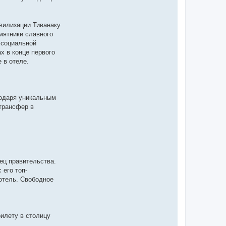
ивилизации Тиванаку
мятники славного
 социальной
х в конце первого
 в отеле.
годаря уникальным
 трансфер в
ец правительства.
его топ-
отель. Свободное
рилету в столицу