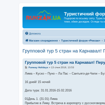
Туристичний фор
Подорожі по всьому світу. Турист
теми, обмін досвідом. Огляди та
Допомога
Магазин спорядження
Туристичний форум «Рюкзак»
Групповой тур 5 стран на Карнавал! 
Групповой тур 5 стран на Карнавал! Пер
П
Funway Holidays
»
13 січня 2016, 13:53
о
в
Лима – Куско – Пуно – Ла Пас – Сантьяго-де-Чили – Б
і
д
о
16 дней/ 15 ночей
м
л
е
Дата тура: 31.01.2016-15.02.2016
н
н
я
01День 1. (31.01) Лима
Прибытие в Лиму. Встреча в аэропорту с русскоговоря