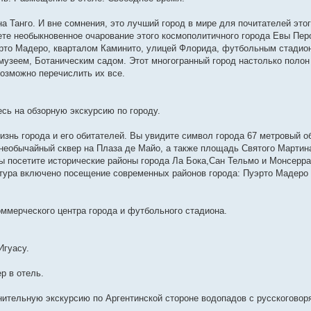
на Танго. И вне сомнения, это лучший город в мире для почитателей это
ете необыкновенное очарование этого космополитичного города Евы Перо
рто Мадеро, кварталом Каминито, улицей Флорида, футбольным стадио
узеем, Ботаническим садом. Этот многогранный город настолько полон
возможно перечислить их все.
сь на обзорную экскурсию по городу.
изнь города и его обитателей. Вы увидите символ города 67 метровый о
необычайный сквер на Плаза де Майо, а также площадь Святого Мартин
ы посетите исторические районы города Ла Бока,Сан Тельмо и Монсерра
тура включено посещение современных районов города: Пуэрто Мадеро 
ммерческого центра города и футбольного стадиона.
Игуасу.
р в отель.
нительную экскурсию по Аргентинской стороне водопадов с русскоговор