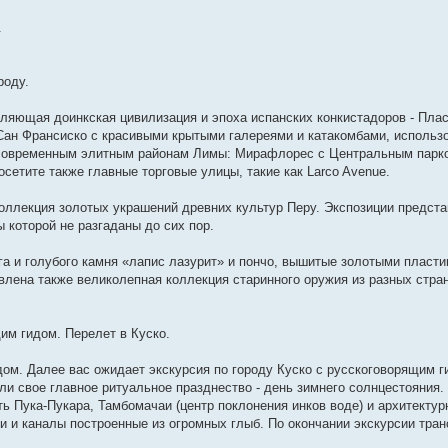
.
роду.
тляющая доинкская цивилизация и эпоха испанских конкистадоров - Пла
Сан Франсиско с красивыми крытыми галереями и катакомбами, использ
 современным элитным районам Лимы: Мирафлорес с Центральным парко
сетите также главные торговые улицы, такие как Larco Avenue.
оллекция золотых украшений древних культур Перу. Экспозиции предс
ы которой не разгаданы до сих пор.
га и голубого камня «лапис лазурит» и пончо, вышитые золотыми пласти
лена также великолепная коллекция старинного оружия из разных стран
им гидом. Перелет в Куско.
дом. Далее вас ожидает экскурсия по городу Куско с русскоговорящим 
ли свое главное ритуальное празднество - день зимнего солнцестояния.
ь Пука-Пукара, Тамбомачаи (центр поклонения инков воде) и архитекту
и и каналы построенные из огромных глыб. По окончании экскурсии тран