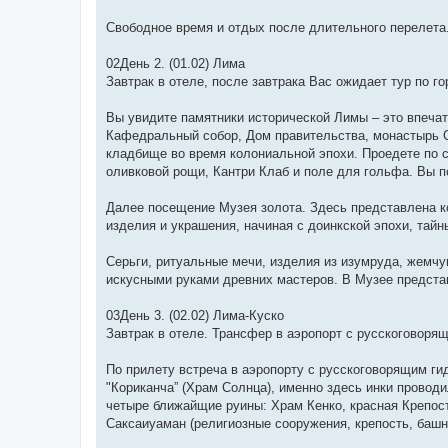
Свободное время и отдых после длительного перелета
02День 2. (01.02) Лима
Завтрак в отеле, после завтрака Вас ожидает тур по го
Вы увидите памятники исторической Лимы – это впеча
Кафедральный собор, Дом правительства, монастырь 
кладбище во время колониальной эпохи. Проедете по
оливковой рощи, Кантри Клаб и поле для гольфа. Вы по
Далее посещение Музея золота. Здесь представлена к
изделия и украшения, начиная с доинкской эпохи, тайн
Серьги, ритуальные мечи, изделия из изумруда, жемчу
искусными руками древних мастеров. В Музее представ
03День 3. (02.02) Лима-Куско
Завтрак в отеле. Трансфер в аэропорт с русскоговорящ
По прилету встреча в аэропорту с русскоговорящим ги
"Кориканча” (Храм Солнцa), именно здесь инки проводи
четыре ближайщиe руины: Храм Кенко, красная Крепост
Саксаиуаман (религиозные сооружения, крепость, башн