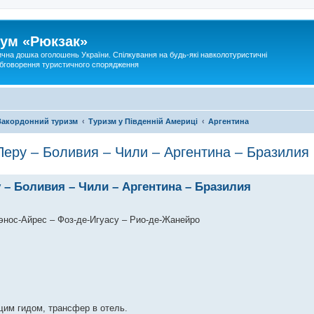
ум «Рюкзак»
ична дошка оголошень України. Спілкування на будь-які навколотуристичні
 обговорення туристичного спорядження
Закордонний туризм
Туризм у Південній Америці
Аргентина
Перу – Боливия – Чили – Аргентина – Бразилия
у – Боливия – Чили – Аргентина – Бразилия
уэнос-Айрес – Фоз-де-Игуасу – Рио-де-Жанейро
щим гидом, трансфер в отель.