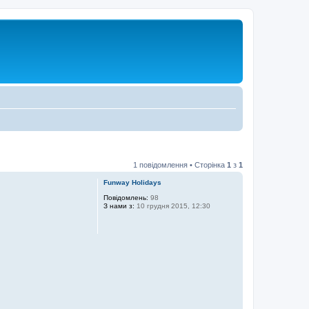
1 повідомлення • Сторінка
1
з
1
Funway Holidays
Повідомлень:
98
З нами з:
10 грудня 2015, 12:30