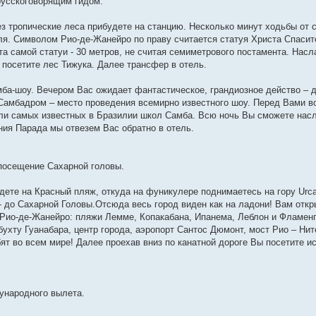
 русскоговорящим гидом.
з тропические леса прибудете на станцию. Несколько минут ходьбы от с
я. Символом Рио-де-Жанейро по праву считается статуя Христа Спасит
та самой статуи - 30 метров, не считая семиметрового постамента. Нас
посетите лес Тижука. Далее трансфер в отель.
мба-шоу. Вечером Вас ожидает фантастическое, грандиозное действо –
Самбадром – место проведения всемирно известного шоу. Перед Вами в
ли самых известных в Бразилии школ Самба. Всю ночь Вы сможете нас
ия Парада мы отвезем Вас обратно в отель.
 посещение Сахарной головы.
едете на Красный пляж, откуда на фуникулере поднимаетесь на гору Urc
- до Сахарной Головы.Отсюда весь город виден как на ладони! Вам отк
Рио-де-Жанейро: пляжи Лемме, Копакабана, Ипанема, Леблон и Фламенго
ухту Гуанабара, центр города, аэропорт Сантос Дюмонт, мост Рио – Нит
бят во всем мире! Далее проехав вниз по канатной дороге Вы посетите и
ународного вылета.