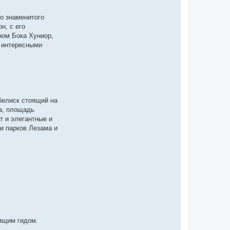
го знаменитого
н, с его
ном Бока Хуниор,
 интересными
белиск стоящий на
а, площадь
т и элегантные и
и парков Лезама и
ящим гидом.