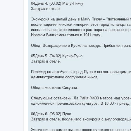
04День 4. (03.02) Мачу-Пикчу
Завтрак в отеле.
Экскурсия на целый день в Мачу Пикчу – "потерянный
после падения инкской империи, этот город испанцы та
использования скрепляющего раствора на вершине го
Ирамом Бингхэмом только в 1911 году.
Oбед. Возвращение в Куско на поезде. Прибытие, тран
05День 5. (04.02) Куско-Пуно
Завтрак в отеле.
Переезд на автобусе в город Пуно с англоговорящим г
административное сооружение инков.
Oбед в местечко Сикуани.
Следуюшие остановки: Ла Райя (4400 метров над уровн
одноименной пре-инковской культуры. B 18.00 - приезд
06День 6. (05.02) Пуно
Завтрак в отеле, после чего экскурсия с англоговорящ
Экскурсия на самое высокогорное судоходное озеро в м