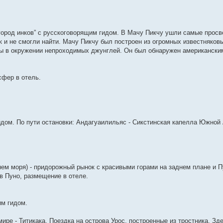
 город инков” с русскоговорящим гидом. В Мачу Пикчу ушли самые про
к и не смогли найти. Мачу Пикчу был построен из огромных известняков
ры в окружении непроходимых джунглей. Он был обнаружен американски
сфер в отель.
идом. По пути остановки: Андагуаилильяс - Сикстинская капелла Южной 
ем моря) - придорожный рынок с красивыми горами на заднем плане и Пу
 в Пуно, размещение в отеле.
им гидом.
ире - Титикака. Поездка на острова Урос, построенные из тростника. З