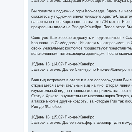
Завтрак в отеле. Экскурсия Корковадо и лес Тижука с
Вы поедите к подножью горы Корковадо. Здесь вы чере
окажетесь у подножия впечатляющего Христа-Спасител
на вершине горы Корковадo на высоте 704 метра. Высо
прекрасным видом на Рио-де-Жанейро. После этого Вы 
Советуем Вам хорошо отдохнуть и подготовиться к Са
Карнавал на Самбадроме! Из отеля мы отправимся на 
своих уникальных костюмов прошествуют представите
великолепным, потрясающим зрелищем. После окончан
15День 15. (14.02) Рио-де-Жанейро
Завтрак в отеле. Далее Сити-тур по Рио-де-Жанейро и
Ваш гид встречает в отеле и в его сопровождении Вы 
открывается замечательный вид на Рио. Вторая линия 
изумительный вид на главные достопримечательности 
Статую Христа, внушительные массивы парка Тижука, б
а также многие другие красоты, за которые Рио так лю
Рио-де-Жанейро.
16День 16. (15.02) Рио-де-Жанейро
Завтрак в отеле. Далее трансфер в аэропорт для межд