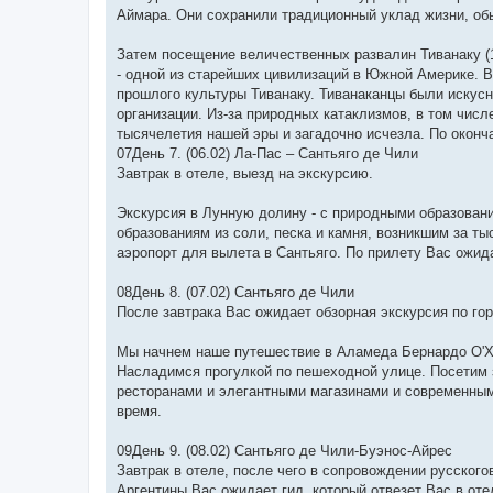
Аймара. Они сохранили традиционный уклад жизни, об
Затем посещение величественных развалин Тиванаку (1,
- одной из старейших цивилизаций в Южной Америке. 
прошлого культуры Тиванаку. Тиванаканцы были искусн
организации. Из-за природных катаклизмов, в том числ
тысячелетия нашей эры и загадочно исчезла. По оконча
07День 7. (06.02) Ла-Пас – Сантьяго де Чили
Завтрак в отеле, выезд на экскурсию.
Экскурсия в Лунную долину - с природными образован
образованиям из соли, песка и камня, возникшим за т
аэропорт для вылета в Сантьяго. По прилету Вас ожид
08День 8. (07.02) Сантьяго де Чили
После завтрака Вас ожидает обзорная экскурсия по гор
Мы начнем наше путешествие в Аламеда Бернардо О'Хи
Насладимся прогулкой по пешеходной улице. Посетим 
ресторанами и элегантными магазинами и современным
время.
09День 9. (08.02) Сантьяго де Чили-Буэнос-Айрес
Завтрак в отеле, после чего в сопровождении русского
Аргентины Вас ожидает гид, который отвезет Вас в от