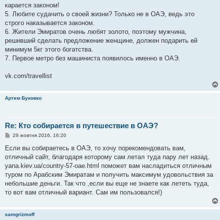
карается законом!
5. Любите судачить о своей жизни? Только не в ОАЭ, ведь это
строго наказывается законом.
6. Жители Эмиратов очень любят золото, поэтому мужчина,
решивший сделать предложение женщине, должен подарить ей
минимум 5кг этого богатства.
7. Первое метро без машиниста появилось именно в ОАЭ.
vk.com/travellist
Артем Буковко
Re: Кто собирается в путешествие в ОАЭ?
П
29 жовтня 2016, 16:20
о
в
Если вы собираетесь в ОАЭ, то хочу порекомендовать вам,
і
отличный сайт, благодаря которому сам летал туда пару лет назад.
д
о
yana.kiev.ua/country-57-oae.html поможет вам насладиться отличным
м
туром по Арабским Эмиратам и получить максимум удовольствия за
л
е
небольшие деньги. Так что ,если вы еще не знаете как лететь туда,
н
то вот вам отличный вариант. Сам им пользовался!)
н
я
samgrizmoff