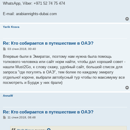
WhatsApp, Viber: +971 52 74 75 474
E-mail: arabiannights-dubai.com
Yarik Krava
Re: Кто собирается в путешествие в ОАЭ?
П
03 січня 2018, 00:40
о
в
Впервые были в Эмиратах, поэтому нам нужна была помощь
і
толкового человека или сайт норм найти, чтобы дал хороший совет -
д
о
нашли Must2Go, к слову скажу, удобный сайт, большой список для
м
запроса "где погулять в ОАЭ", тем более по каждому эмирату
л
е
отдельно! короче, выбрали автобусный тур чтобы по максимуму все
н
посмотреть и Бурдж у них брали)
н
я
AnnaW
Re: Кто собирается в путешествие в ОАЭ?
П
11 січня 2018, 08:48
о
в
і