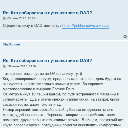
Re: Кто собирается в путешествие в ОАЭ?
П
05 січня 2017, 13:27
о
в
Оформить визу в ОАЭ можно тут
https://jurklee.ua/viza-v-oae/
і
д
о
м
л
OlgaTarasuk
е
н
н
я
Re: Кто собирается в путешествие в ОАЭ?
П
28 квітня 2017, 14:39
о
в
Так как все темы пусты по ОАЕ, напишу тут))
і
Когда планировали поездку, предполагали, что весь день будем на
д
о
экскурсиях, а в отеле только ночью и утром. За хорошее
м
местоположение и выбрали Fortune Deira.
л
е
От метро минут 10 пешим шагом, по пути встречаются магазины и
н
супермаркеты. Еда в отеле свежая и аппетитная, на завтрак были
н
я
сосиски тосты, джем, омлет и т.д.
Номер хороший: комфортабельный, убирали ежедневно, много
места, удобная кровать. Персонал говорил на английском, всем
помогает, дружелюбные отзывчивые ребята. В общем, претензий нет,
круто провели время, сотрудники помогли обеспечить комфортный