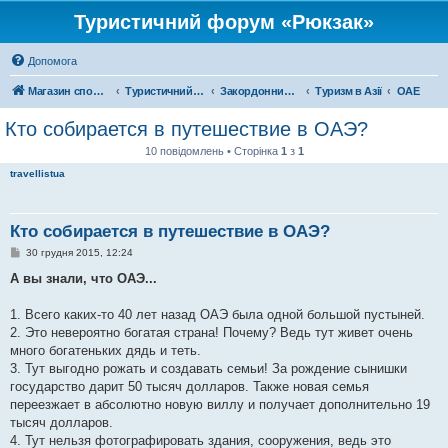
Туристичний форум «Рюкзак»
Допомога
Магазин спорядження
Туристичний форум «Рюкзак»
Закордонний туризм
Туризм в Азії
ОАЕ
Кто собирается в путешествие в ОАЭ?
10 повідомлень • Сторінка
1
з
1
travellistua
Кто собирается в путешествие в ОАЭ?
П
30 грудня 2015, 12:24
о
в
А вы знали, что ОАЭ...
і
д
о
1. Всего каких-то 40 лет назад ОАЭ была одной большой пустыней.
м
2. Это невероятно богатая страна! Почему? Ведь тут живет очень
л
е
много богатеньких дядь и теть.
н
3. Тут выгодно рожать и создавать семьи! За рождение сынишки
н
я
государство дарит 50 тысяч долларов. Также новая семья
переезжает в абсолютно новую виллу и получает дополнительно 19
тысяч долларов.
4. Тут нельзя фотографировать здания, сооружения, ведь это