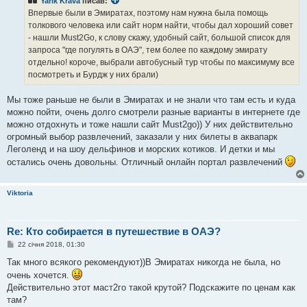
Yarik Krava
писав:
д
о
Впервые были в Эмиратах, поэтому нам нужна была помощь
м
толкового человека или сайт норм найти, чтобы дал хороший совет
л
е
- нашли Must2Go, к слову скажу, удобный сайт, большой список для
н
запроса "где погулять в ОАЭ", тем более по каждому эмирату
н
я
отдельно! короче, выбрали автобусный тур чтобы по максимуму все
посмотреть и Бурдж у них брали)
Мы тоже раньше не были в Эмиратах и не знали что там есть и куда
можно пойти, очень долго смотрели разные варианты в интернете где
можно отдохнуть и тоже нашли сайт Must2go)) У них действительно
огромный выбор развлечений, заказали у них билеты в аквапарк
Леголенд и на шоу дельфинов и морских котиков. И детки и мы
остались очень довольны. Отличный онлайн портал развлечений
Viktoria
Re: Кто собирается в путешествие в ОАЭ?
П
22 січня 2018, 01:30
о
в
Так много всякого рекомендуют))В Эмиратах никогда не была, но
і
очень хочется.
д
о
Действительно этот маст2го такой крутой? Подскажите по ценам как
м
там?
л