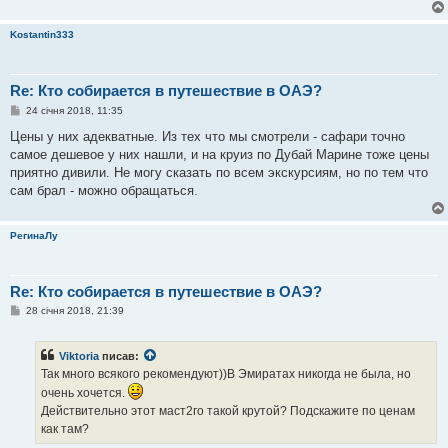
е
н
н
Kostantin333
я
Re: Кто собирается в путешествие в ОАЭ?
П
24 січня 2018, 11:35
о
в
Цены у них адекватные. Из тех что мы смотрели - сафари точно
і
самое дешевое у них нашли, и на круиз по Дубай Марине тоже цены
д
о
приятно дивили. Не могу сказать по всем экскурсиям, но по тем что
м
сам брал - можно обращаться.
л
е
н
н
РегинаЛу
я
Re: Кто собирается в путешествие в ОАЭ?
П
28 січня 2018, 21:39
о
в
і
Viktoria
писав:
д
о
Так много всякого рекомендуют))В Эмиратах никогда не была, но
м
очень хочется.
л
е
Действительно этот маст2го такой крутой? Подскажите по ценам
н
как там?
н
я