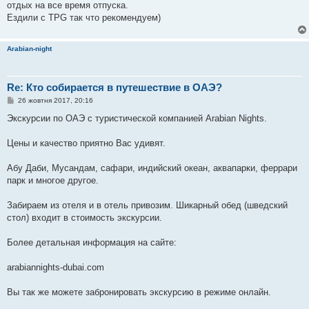
отдых на все время отпуска.
Ездили с TPG так что рекомендуем)
Arabian-night
Re: Кто собирается в путешествие в ОАЭ?
П
26 жовтня 2017, 20:16
о
в
Экскурсии по ОАЭ с туристической компанией Arabian Nights.
і
д
о
Цены и качество приятно Вас удивят.
м
л
е
Абу Даби, Мусандам, сафари, индийский океан, аквапарки, феррари
н
парк и многое другое.
н
я
Забираем из отеля и в отель привозим. Шикарный обед (шведский
стол) входит в стоимость экскурсии.
Более детальная информация на сайте:
arabiannights-dubai.com
Вы так же можете забронировать экскурсию в режиме онлайн.