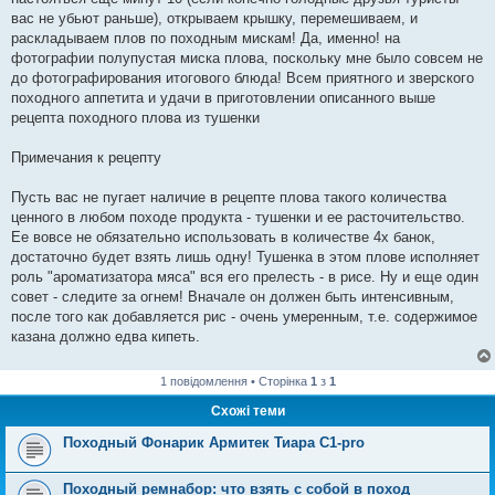
вас не убьют раньше), открываем крышку, перемешиваем, и
раскладываем плов по походным мискам! Да, именно! на
фотографии полупустая миска плова, поскольку мне было совсем не
до фотографирования итогового блюда! Всем приятного и зверского
походного аппетита и удачи в приготовлении описанного выше
рецепта походного плова из тушенки
Примечания к рецепту
Пусть вас не пугает наличие в рецепте плова такого количества
ценного в любом походе продукта - тушенки и ее расточительство.
Ее вовсе не обязательно использовать в количестве 4х банок,
достаточно будет взять лишь одну! Тушенка в этом плове исполняет
роль "ароматизатора мяса" вся его прелесть - в рисе. Ну и еще один
совет - следите за огнем! Вначале он должен быть интенсивным,
после того как добавляется рис - очень умеренным, т.е. содержимое
казана должно едва кипеть.
1 повідомлення • Сторінка
1
з
1
Схожі теми
Походный Фонарик Армитек Тиара С1-pro
Походный ремнабор: что взять с собой в поход