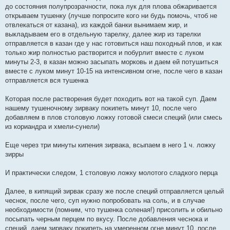
до состояния полупрозрачности, пока лук для плова обжаривается
открываем тушенку (лучше попросите кого ни будь помочь, чтоб не
отвлекаться от казана), из каждой банки вынимаем жир, и
выкладываем его в отдельную тарелку, далее жир из тарелки
отправляется в казан где у нас готовиться наш походный плов, и как
только жир полностью растворится и побурлит вместе с луком
минуты 2-3, в казан можно засыпать морковь и даем ей потушиться
вместе с луком минут 10-15 на интенсивном огне, после чего в казан
отправляется вся тушенка
Которая после растворения будет походить вот на такой суп. Даем
нашему тушеночному зирваку покипеть минут 10, после чего
добавляем в плов столовую ложку готовой смеси специй (или смесь
из кориандра и хмели-сунели)
Еще через три минуты кипения зирвака, всыпаем в него 1 ч. ложку
зирры
И практически следом, 1 столовую ложку молотого сладкого перца
Далее, в кипящий зирвак сразу же после специй отправляется целый
чеснок, после чего, суп нужно попробовать на соль, и в случае
необходимости (помним, что тушенка соленая!) присолить и обильно
посыпать черным перцем по вкусу. После добавления чеснока и
специй, даем зирваку покипеть на умеренном огне минут 10, после