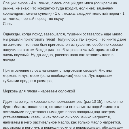
Специи: зирра - 4 ч. ложки, смесь специй для мяса (собирали на
рынке, не знаю что конкретно туда входит, если нет, заменяем:
кориандром, хмели сунели) - 1 ст. ложка, сладкий молотый перец - 1
ст. ложка, черный перец - по вкусу
Соль
Однажды, когда поход завершался, тушенки оставалось еще много,
мы решили приготовить плов! Получилось так вкусно, что никто даже
не заметил что плов был приготовлен из тушенки, особенно хорошо
получился в этом блюде рис - он был рассыпчатый, ароматный и
очень вкусный! Ну да ладно, рассказываю как готовить плов в
походе.
Приготовление плова начинаем с подготовки овощей. Чистим
морковь и лук, моем (если необходимо) чеснок. Лук нарезаем
кубиками среднего размера,
Морковь для плова - нарезаем соломкой
Идем на речку, и хорошенько промываем рис (раз 10-15), пока он не
будет белым, после чего, оставляем его залитым водой вместе с
остальными подготовленными для плова овощами,над костром
устанавливаем казан, и как только он хорошенько нагреется,
наливаем в него растительное масло, как только масло нагреется,
высыпаем в него лук и периодически его перемешивая, обжариваем