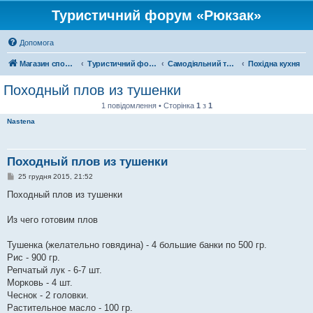
Туристичний форум «Рюкзак»
Допомога
Магазин спорядження
Туристичний форум «Рюкзак»
Самодіяльний туризм
Похідна кухня
Походный плов из тушенки
1 повідомлення • Сторінка
1
з
1
Nastena
Походный плов из тушенки
П
25 грудня 2015, 21:52
о
в
Походный плов из тушенки
і
д
о
Из чего готовим плов
м
л
е
Тушенка (желательно говядина) - 4 большие банки по 500 гр.
н
Рис - 900 гр.
н
я
Репчатый лук - 6-7 шт.
Морковь - 4 шт.
Чеснок - 2 головки.
Растительное масло - 100 гр.