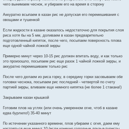
чего вынимаем чеснок, и убираем его на время в сторону
Аккуратно всыпаем в казан рис не допуская его перемешивания с
овощами и тушенкой
Если жидкости в казане оказалось недостаточно для покрытия слоя
риса хотя бы на 5 мм, доливаем в казан предварительно
подготовленный кипяток, после чего, посыпаем поверхность плова
еще одной чайной ложкой зирры
Примерно минут через 10-15 рис должен впитать воду, и как только
это произошло, посыпаем рис еще разок 1 чайной ложкой зирры, и
аккуратно перемешиваем только рис
После чего делаем из риса горку, в середину горки засовываем обе
головки чеснока, посыпаем рис последней - четвертой по счету
партией зирры, вливаем еще немного кипятка (не более 1 стакана!)
Закрываем казан крышкой
Готовим плов на углях (или очень умеренном огне, чтоб в казане
едва бурлило!) 35-40 минут
По истечении указанного времени, плов убираем с огня, даем ему
настояться еще минут 10 (если конечно голодные друзья-туристы