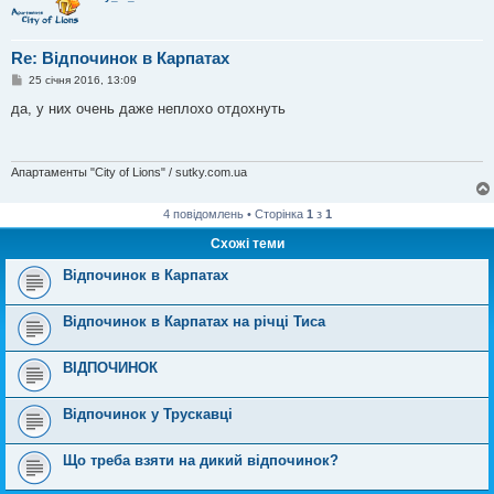
н
н
я
Re: Відпочинок в Карпатах
П
25 січня 2016, 13:09
о
в
да, у них очень даже неплохо отдохнуть
і
д
о
м
л
Апартаменты "City of Lions" / sutky.com.ua
е
н
н
4 повідомлень • Сторінка
1
з
1
я
Схожі теми
Відпочинок в Карпатах
Відпочинок в Карпатах на річці Тиса
ВІДПОЧИНОК
Відпочинок у Трускавці
Що треба взяти на дикий відпочинок?