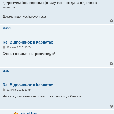
доброзичливість верховинців залучають сюди на відпочинок
туристів.
Детальніше: kochulovo.in.ua
Michek
Re: Відпочинок в Карпатах
П
12 січня 2016, 13:54
о
в
Очень понравилось, рекомендую!
і
д
о
м
л
skyta
е
н
н
я
Re: Відпочинок в Карпатах
П
21 січня 2016, 13:54
о
в
Якось відпочивав там, мені тоже там сподобалось
і
д
о
м
л
city_of_lions
е