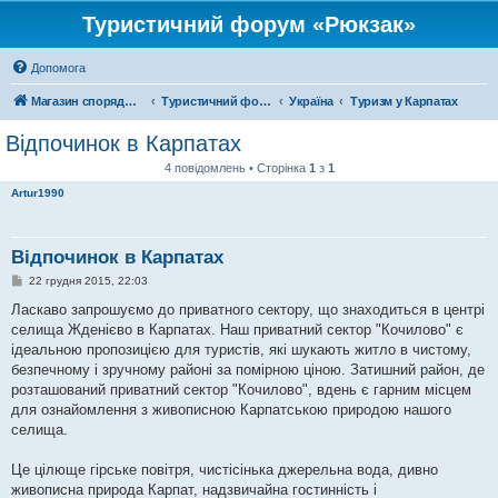
Туристичний форум «Рюкзак»
Допомога
Магазин спорядження
Туристичний форум «Рюкзак»
Україна
Туризм у Карпатах
Відпочинок в Карпатах
4 повідомлень • Сторінка
1
з
1
Artur1990
Відпочинок в Карпатах
П
22 грудня 2015, 22:03
о
в
Ласкаво запрошуємо до приватного сектору, що знаходиться в центрі
і
селища Жденієво в Карпатах. Наш приватний сектор "Кочилово" є
д
о
ідеальною пропозицією для туристів, які шукають житло в чистому,
м
безпечному і зручному районі за помірною ціною. Затишний район, де
л
е
розташований приватний сектор "Кочилово", вдень є гарним місцем
н
для ознайомлення з живописною Карпатською природою нашого
н
я
селища.
Це цілюще гірське повітря, чистісінька джерельна вода, дивно
живописна природа Карпат, надзвичайна гостинність і