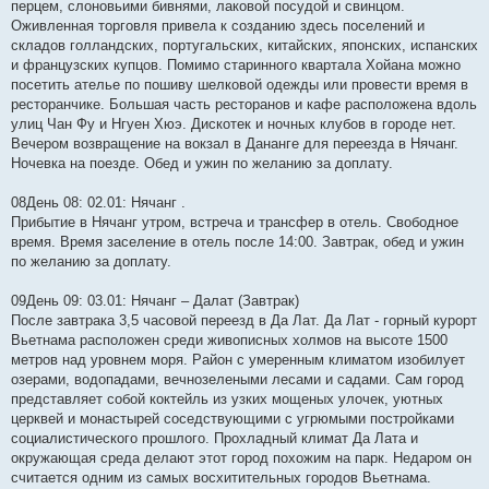
перцем, слоновьими бивнями, лаковой посудой и свинцом.
Оживленная торговля привела к созданию здесь поселений и
складов голландских, португальских, китайских, японских, испанских
и французских купцов. Помимо старинного квартала Хойана можно
посетить ателье по пошиву шелковой одежды или провести время в
ресторанчике. Большая часть ресторанов и кафе расположена вдоль
улиц Чан Фу и Нгуен Хюэ. Дискотек и ночных клубов в городе нет.
Вечером возвращение на вокзал в Дананге для переезда в Нячанг.
Ночевка на поезде. Обед и ужин по желанию за доплату.
08День 08: 02.01: Нячанг .
Прибытие в Нячанг утром, встреча и трансфер в отель. Свободное
время. Время заселение в отель после 14:00. Завтрак, обед и ужин
по желанию за доплату.
09День 09: 03.01: Нячанг – Далат (Завтрак)
После завтрака 3,5 часовой переезд в Да Лат. Да Лат - горный курорт
Вьетнама расположен среди живописных холмов на высоте 1500
метров над уровнем моря. Район с умеренным климатом изобилует
озерами, водопадами, вечнозелеными лесами и садами. Сам город
представляет собой коктейль из узких мощеных улочек, уютных
церквей и монастырей соседствующими с угрюмыми постройками
социалистического прошлого. Прохладный климат Да Лата и
окружающая среда делают этот город похожим на парк. Недаром он
считается одним из самых восхитительных городов Вьетнама.