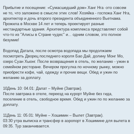
Прибытие и посещение: «Сумасшедший дом» Ханг Нга -это совсем
не то, что заложено в смысле этих слов! Хозяйка - госпожа Ханг Нга,
архитектор и дочь второго президента объединенного Вьетнама.
Прожила в Москве 14 лет и теперь проектирует разные
нестандартные здания. Архитектура комплекса представляет собой
что-то из "Алисы в Стране чудес" и... одним словом, это полное
безумие!
Водопад Датала, после осмотра водопада мы продолжаем
посмотреть Дворец последнего короля Бао Дай, долину Монг Мо,
озеро Суан Хыонг. После возвращения в отель, по желанию - ужин в
семейном ресторане. Вечером прогулка по ночному рынку, можно
приобрести кофе, чай, одежду и прочие вещи. Обед и ужин по
желанию за доплату.
10День 10: 04.01: Далат – Муйне (Завтрак).
После завтрака в отеле, переезд на курорт Муйне без гида,
поселение в отель, свободное время. Обед и ужин по по желанию за
доплату.
11День 11: 05.01: Муйне – Хошимин – Вылет (Завтрак).
03:30 утра выписка и трансфер в аэропорт в Хошимине для вылета в
09:35. Тур заканчивается.