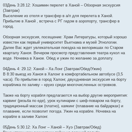
03День 3:28.12: Хошимин перелет в Ханой – Обзорная экскурсия
(Завтрак)
Выселение из отеля и трансфер в а/п для перелета в Ханой.
Прибытие в Ханой , встреча с РГ гидом в аэропорту, трансфер в
город.
Обзорная экскурсия, посещение: Храм Литературы, который хорошо
известен как первый университет Вьетнама и музей Этнологии.
Далее Вас ждет увлекательная поездка на велорикшах по Старом
кварталу Ханоя. Вечером просмотр представления театра кукол на
воде. Ночевка в Ханое. Обед и ужин по желанию за доплату.
04День 4: 29.12: Ханой – Ха Лонг (Завтрак/Обед/Ужин)
В 8:30 выезд из Ханоя в Халонг в комфортабельном автобусе (3,5
часа). По прибытии в город Халонг, двухдневная экскурсия на борту
кораблика по заливу – круиз среди многочисленных островков.
Также на борту корабля предлагаются на выбор другие мероприятия:
карвинг (резьба по еде), урок кулинарии с шеф-поваром на борту,
традиционный массаж (платно), каякинг (плавание на байдарках) и
плавание, если позволит погода. Ужин на корабле. Ночевка на
корабле в заливе Халонг.
05День 5:30.12: Ха Лонг – Ханой – Хуэ (Завтрак/Обед)