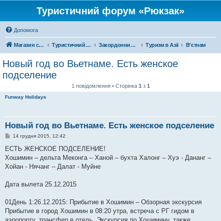
Туристичний форум «Рюкзак»
Допомога
Магазин спорядження
Туристичний форум «Рюкзак»
Закордонний туризм
Туризм в Азії
В'єтнам
Новый год во Вьетнаме. Есть женское
подселение
1 повідомлення • Сторінка
1
з
1
Funway Holidays
Новый год во Вьетнаме. Есть женское подселение
П
14 грудня 2015, 12:42
о
в
ЕСТЬ ЖЕНСКОЕ ПОДСЕЛЕНИЕ!
і
Хошимин – дельта Меконга – Ханой – бухта Халонг – Хуэ - Дананг –
д
о
Хойан - Нячанг – Далат - Муйне
м
л
е
Дата вылета 25.12.2015
н
н
я
01День 1:26.12.2015: Прибытие в Хошимин – Обзорная экскурсия
Прибытие в город Хошимин в 08:20 утра, встреча с РГ гидом в
аэропорту, трансфер в отель. Экскурсия по Хошимину, также