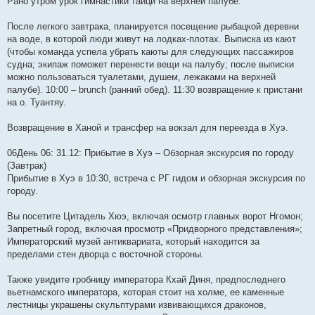
Рано утром урок гимнастики тайци на верхней палубе.
После легкого завтрака, планируется посещение рыбацкой деревни
на воде, в которой люди живут на лодках-плотах. Выписка из кают
(чтобы команда успела убрать каюты для следующих пассажиров
судна; экипаж поможет перенести вещи на палубу; после выписки
можно пользоваться туалетами, душем, лежаками на верхней
палубе). 10:00 – brunch (ранний обед). 11:30 возвращение к пристани
на о. Туантяу.
Возвращение в Ханой и трансфер на вокзал для переезда в Хуэ.
06День 06: 31.12: Прибытие в Хуэ – Обзорная экскурсия по городу
(Завтрак)
Прибытие в Хуэ в 10:30, встреча с РГ гидом и обзорная экскурсия по
городу.
Вы посетите Цитадель Хюэ, включая осмотр главных ворот Нгомон;
Запретный город, включая просмотр «Придворного представления»;
Императорский музей антиквариата, который находится за
пределами стен дворца с восточной стороны.
Также увидите гробницу императора Кхай Диня, предпоследнего
вьетнамского императора, которая стоит на холме, ее каменные
лестницы украшены скульптурами извивающихся драконов,