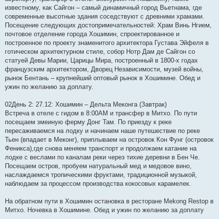
известному, как Сайгон – самый динамичный город Вьетнама, где
современные высотные здания соседствуют с древними храмами.
Посещение следующих достопримечательностей: Храм Винь Нгием,
почтовое отделение города Хошимин, спроектированное и
построенное по проекту знаменитого архитектора Густава Эйфеля в
готическом архитектурном стиле, собор Нотр Дам де Сайгон со
статуей Девы Марии, Царицы Мира, построенный в 1800-х годах
французским архитектором, Дворец Независимости, музей войны,
рынок Бентань – крупнейший оптовый рынок в Хошимине. Обед и
ужин по желанию за доплату.
02День 2: 27.12: Хошимин – Дельта Меконга (Завтрак)
Встреча в отеле с гидом в 8:00AM и трансфер в Митхо. По пути
посещаем змеиную ферму Донг Там. По приезду к реке
пересаживаемся на лодку и начинаем наше путешествие по реке
Тьен (впадает в Меконг), приплываем на островок Кон Фунг (островок
Феникса),где снова меняем транспорт и продолжаем катание на
лодке с веслами по каналам реки через тихие деревни в Бен Че.
Посещаем остров, пробуем натуральный мед и медовое вино,
наслаждаемся тропическими фруктами, традиционной музыкой,
наблюдаем за процессом производства кокосовых карамелек.
На обратном пути в Хошимин остановка в ресторане Mekong Restop в
Митхо. Ночевка в Хошимине. Обед и ужин по желанию за доплату