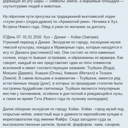
держащих во рту шары — символы Земли, а маршевые площадки —
скульптурами людей и животных.
На обратном пути прогулка на традиционной вьетнамской лодке
«тхуен ронг» (лодка-дракон) по «Ароматной реке». Ночевка в Хуэ.
Встреча Нового года. Обед и ужин по желанию за доплату.
07День 07: 01.01.2016: Хуэ – Дананг – Хойан (Завтрак)
Утренний переезд в Дананг. Экскурсия по городу, посещение музея
тямской культуры, поездка в Мраморные горы, которые находятся к
югу от Дананга (растояние12 км). Они состоят из пяти каменных
холмов, когда-то бывших островами, и образованны из мрамора. Как
говорят, каждый из них представляет один из пяти элементов
вселенной и имеет соответствующее название: Тхуйшон (Вода),
Мокшон (Дерево), Хоашон (Огонь), Кимшон (Металл) и Тхошон
(Земля). В самом большом и знаменитом – Тхуйшоне, имеется ряд
естественных пещер (донг), в которых за прошедшие столетия были
построены буддийские святилища. Тхуйшон является популярным
местом у паломников, особенно в дни полной и рождающейся луны,
а также во время Тэта (Нового года по лунному календарю).
Далее обзорная экскурсия по городу Хойан. Хойан - город музей под
открытым небом, известный еще в древности европейским купцам и
мореплавателям под именем Файфо. Сюда заходили суда за
высококачественным шелком, бумагой, фарфором, чаем, сахаром,