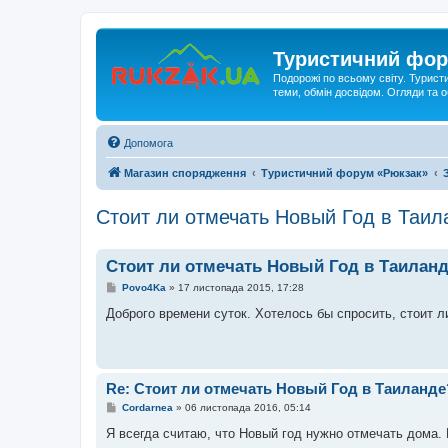
Туристичний фор
Подорожі по всьому світу. Турист
теми, обмін досвідом. Огляди та
Допомога
Магазин спорядження
Туристичний форум «Рюкзак»
Стоит ли отмечать Новый Год в Таил
Стоит ли отмечать Новый Год в Таилан
П
Povo4Ka
»
17 листопада 2015, 17:28
о
в
Доброго времени суток. Хотелось бы спросить, стоит л
і
д
о
м
л
е
Re: Стоит ли отмечать Новый Год в Таиланде
н
н
П
Cordarnea
»
06 листопада 2016, 05:14
я
о
в
Я всегда считаю, что Новый год нужно отмечать дома.
і