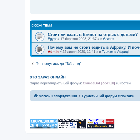
д
о
м
л
е
н
н
СХОЖІ ТЕМИ
я
Стоит ли ехать в Египет на отдых с детьми?
Egypt
»
17 березня 2023, 21:37
» в
Єгипет
Почему вам не стоит ездить в Африку. И поч
Admin
»
22 липня 2020, 12:41
» в
Туризм в Африці
Повернутись до “Таїланд”
ХТО ЗАРАЗ ОНЛАЙН
Зараз переглядають цей форум:
ClaudeBot [бот ШІ]
і 0 гостей
Магазин спорядження
Туристичний форум «Рюкзак»