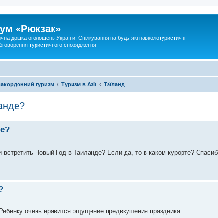
ум «Рюкзак»
ична дошка оголошень України. Спілкування на будь-які навколотуристичні
 обговорення туристичного спорядження
Закордонний туризм
Туризм в Азії
Таїланд
анде?
де?
и встретить Новый Год в Таиланде? Если да, то в каком курорте? Спасиб
?
 Ребенку очень нравится ощущение предвкушения праздника.