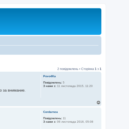
2 повідомлень • Сторінка
1
з
1
Povo4Ka
Повідомлень:
5
З нами з:
11 листопада 2015, 11:20
о за внимание.
Д
о
г
Cordarnea
о
р
Повідомлень:
11
З нами з:
06 листопада 2016, 05:08
и