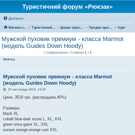
Туристичний форум «Рюкзак»
Допомога
Магазин спорядження
Туристичний форум «Рюкзак»
Дошки туристичних оголошень
Продам туристичне спорядження
Одяг
Мужской пуховик премиум - класса Marmot
(модель Guides Down Hoody)
1 повідомлення • Сторінка
1
з
1
Aleksey
Мужской пуховик премиум - класса Marmot
(модель Guides Down Hoody)
П
15 листопада 2015, 13:33
о
в
Цена: 3519 грн. (распродажа,40%)
і
д
о
Размеры:
м
black XL
л
е
cobalt blue-dark azure L, XL, XXL
н
green envy-gator XL, XXL
н
я
sunset orange-orange rust XXL