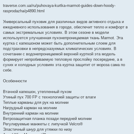
traverse.com.ua/ru/puhovaya-kurtka-marmot-guides-down-hoody-
rasprodazha/p4890.html
Универсальный пуховик для различных видов активного отдыха и
ежедневного использования в городе, обеспечит тепло и комфорт в
самых экстремальных условиях. В этом сезоне в модели
используется улучшенная пухонепроницаемая ткань Marmot. Эта
куртка с капюшоном может быть дополнительным слоем для
подстраховки в непредсказуемых климатических условиях. В
сочетании с водонепроницаемой верхней курткой эта модель
формирует непробиваемую тепловую прослойку посередине, а в
сухих и холодных условиях эта куртка защитит от мороза сама по
себе.
Особенности
Втачной капюшон, утепленный пухом
Утиный пух 700 FP с технологией защиты от влаги
Теплые карманы для рук на молнии
Нагрудный карман на молнии
Внутренний карман на молнии
Ветрозащитная планка позади передней молнии
Регулируемые манжеты с липучкой Velcro®
Эластичный шнур для утяжки по низу