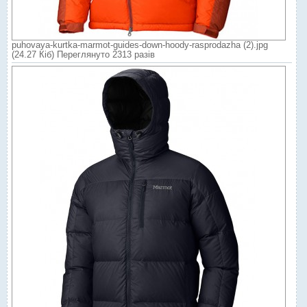
puhovaya-kurtka-marmot-guides-down-hoody-rasprodazha (2).jpg
(24.27 Кіб) Переглянуто 2313 разів