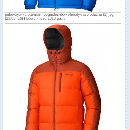
puhovaya-kurtka-marmot-guides-down-hoody-rasprodazha (1).jpg
(23.05 Кіб) Переглянуто 2313 разів