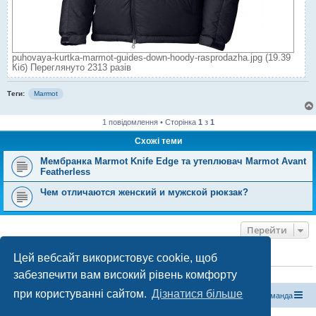
puhovaya-kurtka-marmot-guides-down-hoody-rasprodazha.jpg (19.39
Кіб) Переглянуто 2313 разів
Теги:
Marmot
1 повідомлення • Сторінка
1
з
1
Схожі теми
Мембранка Marmot Knife Edge та утеплювач Marmot Avant
Featherless
Чем отличаются женский и мужской рюкзак?
Перейти
Цей вебсайт використовує cookie, щоб
ХТО ЗАРАЗ ОНЛАЙН
забезпечити вам високий рівень комфорту
Зараз переглядають цей форум:
ClaudeBot [бот ШІ]
і 1 гість
при користуванні сайтом.
Дізнатися більше
Магазин спорядження
Туристичний форум «Рюкзак»
Команда