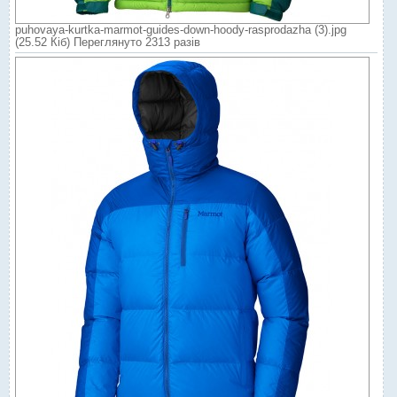
puhovaya-kurtka-marmot-guides-down-hoody-rasprodazha (3).jpg
(25.52 Кіб) Переглянуто 2313 разів