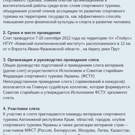
спортивного туризма, обмена опытом организационной и
воспитательной работы среди всех слоев спортивного туризма,
объединения усилий членов ассоциации по развитию спортивного
туризма на территориях государств, как эффективного способа
повышения роли физической культуры и спорта в развитии человека.
2. Сроки и место проведения
Слет проводится 7-10 сентября 2012 года на территории т/л «Глобус»
НТУУ «Киевский политехнический институт» расположенного в 12 км
от п.Ворохта Ивано-Франковской области , на берегу реки Прут.
3. Организация и руководство проведения слета
Общее руководство подготовкой и проведением слета ветеранов
(далее слет) осуществляется Исполкомом и Советом старейшин
Федерации спортивного туризма Украины. (ФСТУ).
Непосредственное проведение слета ( соревнований и конкурсов)
возлагается на Главную судейскую коллегию, которая формируется
Советом старейшин и утверждается Исполкомом ФСТУ. оргкомитет
слета.
4. Участники слета
К участию в слете приглашаются команды ветеранов спортивного
туризма Автономной республики Крым, областей, городов, клубов
спортивного туризма Украины а также делегации ветеранов стран –
участников МФСТ (Россия, Белоруссия, Молдова, Литва, Казахстан,