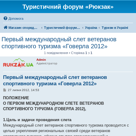
Туристичний форум «Рюкзак»
Допомога
Магазин спорядження
Туристичний форум «Рюкзак»
Україна
Туризм в Україні
Первый международный слет ветеранов
спортивного туризма «Говерла 2012»
1 повідомлення • Сторінка
1
з
1
Admin
Адміністратор
Первый международный слет ветеранов
спортивного туризма «Говерла 2012»
П
27 липня 2012, 14:53
о
в
ПОЛОЖЕНИЕ
і
О ПЕРВОМ МЕЖДУНАРОДНОМ СЛЕТЕ ВЕТЕРАНОВ
д
о
СПОРТИВНОГО ТУРИЗМА (ГОВЕРЛА 2012),
м
л
е
1.Цель и задачи проведения слета
н
Международный слет ветеранов спортивного туризма проводится с
н
я
целью укрепления региональных связей среди ветеранов