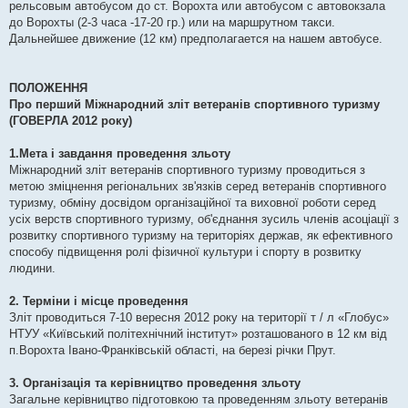
рельсовым автобусом до ст. Ворохта или автобусом с автовокзала
до Ворохты (2-3 часа -17-20 гр.) или на маршрутном такси.
Дальнейшее движение (12 км) предполагается на нашем автобусе.
ПОЛОЖЕННЯ
Про перший Міжнародний зліт ветеранів спортивного туризму
(ГОВЕРЛА 2012 року)
1.Мета і завдання проведення зльоту
Міжнародний зліт ветеранів спортивного туризму проводиться з
метою зміцнення регіональних зв'язків серед ветеранів спортивного
туризму, обміну досвідом організаційної та виховної роботи серед
усіх верств спортивного туризму, об'єднання зусиль членів асоціації з
розвитку спортивного туризму на територіях держав, як ефективного
способу підвищення ролі фізичної культури і спорту в розвитку
людини.
2. Терміни і місце проведення
Зліт проводиться 7-10 вересня 2012 року на території т / л «Глобус»
НТУУ «Київський політехнічний інститут» розташованого в 12 км від
п.Ворохта Івано-Франківській області, на березі річки Прут.
3. Організація та керівництво проведення зльоту
Загальне керівництво підготовкою та проведенням зльоту ветеранів