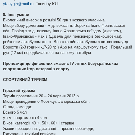
ytanygin@mail.ru
. Танигіну Ю.І.
9. Інші умови
Екологічний внесок в розмірі 50 грн з кожного учасника.
Місце збору делегацій - ж.д. вокзал п. Ворохта Івано-Франківської
обл. Проїзд з ж.д. вокзалу Івано-Франківська поїздом (дизелем),
Івано-Франківськ - Рахів (Дизель для пенсіонерів безкоштовний),
рейковим автобусом до ст. Ворохта або автобусом з автовокзалу до
Ворохти (2-3 години -17-20 гр.) Або на маршрутному таксі. Подальший
рух (12 км) передбачається на нашому автобусі.
Пропозиції до фінальних змагань ІV літніх Всеукраїнських
спортивних ігор ветеранів спорту
СПОРТИВНИЙ ТУРИЗМ
Гірський туризм
Термін проведення 20 – 24 червня 2013 р.
Місце проведення о.Хортиця, Запорожска обл..
Склад команди:
Всього 5 чол
у т.ч. спортсменів 4 чол
Вікові категорії 40 +, 50+, 60+ і старше
Умови проведення: дистанції – гірські перешкоди,
Рятувальні технічні прийоми