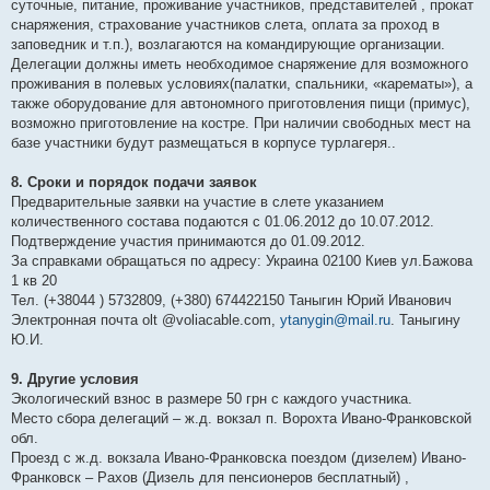
суточные, питание, проживание участников, представителей , прокат
снаряжения, страхование участников слета, оплата за проход в
заповедник и т.п.), возлагаются на командирующие организации.
Делегации должны иметь необходимое снаряжение для возможного
проживания в полевых условиях(палатки, спальники, «карематы»), а
также оборудование для автономного приготовления пищи (примус),
возможно приготовление на костре. При наличии свободных мест на
базе участники будут размещаться в корпусе турлагеря..
8. Сроки и порядок подачи заявок
Предварительные заявки на участие в слете указанием
количественного состава подаются с 01.06.2012 до 10.07.2012.
Подтверждение участия принимаются до 01.09.2012.
За справками обращаться по адресу: Украина 02100 Киев ул.Бажова
1 кв 20
Тел. (+38044 ) 5732809, (+380) 674422150 Таныгин Юрий Иванович
Электронная почта olt @voliacable.com,
ytanygin@mail.ru
. Таныгину
Ю.И.
9. Другие условия
Экологический взнос в размере 50 грн с каждого участника.
Место сбора делегаций – ж.д. вокзал п. Ворохта Ивано-Франковской
обл.
Проезд с ж.д. вокзала Ивано-Франковска поездом (дизелем) Ивано-
Франковск – Рахов (Дизель для пенсионеров бесплатный) ,