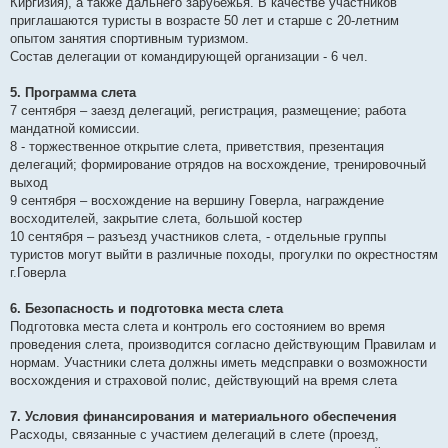
Киргизия), а также дальнего зарубежья. В качестве участников
приглашаются туристы в возрасте 50 лет и старше с 20-летним
опытом занятия спортивным туризмом.
Состав делегации от командирующей организации - 6 чел.
5. Программа слета
7 сентября – заезд делегаций, регистрация, размещение; работа
мандатной комиссии.
8 - торжественное открытие слета, приветствия, презентация
делегаций; формирование отрядов на восхождение, тренировочный
выход
9 сентября – восхождение на вершину Говерла, награждение
восходителей, закрытие слета, большой костер
10 сентября – разъезд участников слета, - отдельные группы
туристов могут выйти в различные походы, прогулки по окрестностям
г.Говерла
6. Безопасность и подготовка места слета
Подготовка места слета и контроль его состоянием во время
проведения слета, производится согласно действующим Правилам и
нормам. Участники слета должны иметь медсправки о возможности
восхождения и страховой полис, действующий на время слета
7. Условия финансирования и материального обеспечения
Расходы, связанные с участием делегаций в слете (проезд,