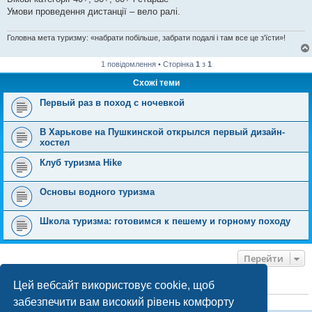
Умови проведення дистанції – вело ралі.
Головна мета туризму: «набрати побільше, забрати подалі і там все це з'їсти»!
1 повідомлення • Сторінка
1
з
1
Схожі теми
Первый раз в поход с ночевкой
В Харькове на Пушкинской открылся первый дизайн-
хостел
Клуб туризма Hike
Основы водного туризма
Школа туризма: готовимся к пешему и горному походу
Перейти
Цей вебсайт використовує cookie, щоб
ХТО ЗАРАЗ ОНЛАЙН
забезпечити вам високий рівень комфорту
Зараз переглядають цей форум:
ClaudeBot [бот ШІ]
і 2 гостей