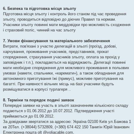
6. Безпека та підготовка місця зльоту
Підготовка місця зльоту і контроль його станом під час проведення
зльоту, проводиться відповідно до діючих Правил та нормам.
Учасники зльоту повинні мати меддовідки про можливість сходження
і страховий поліс, чинний на час зльоту
7. Умови фінансування та матеріального забезпечення
Витрати, пов'язані з участю делегацій в зльоті (проїзд, добові,
харчування, проживання учасників, представників, прокат
спорядження, страхування учасників зльоту, оплата за прохід у
заповідник і т.п.), покладаються на відряджають. Делегації повинні
мати необхідне спорядження для можливого проживання в польових
умовах (намети, спальники, «каремати»), а також обладнання для
автономного приготування їжі (примус), можливе приготування на
багатті. При наявності вільних місць на базі учасники будуть
розміщуватися в корпусі турлагеря ..
8. Терміни та порядок подачі заявок
Попередні заявки на участь в зльоті зазначенням кількісного складу
подаються з 01.06.2012 до 10.07.2012. Підтвердження участі
приймаються до 01.09.2012.
За довідками звертатися за адресою: Україна 02100 Київ ул.Бажова 1
кв 20Тел. (+38044) 5732809, (+380) 674 422 150 Танигін Юрій Іванович
Електронна пошта olt @voliacable.com,