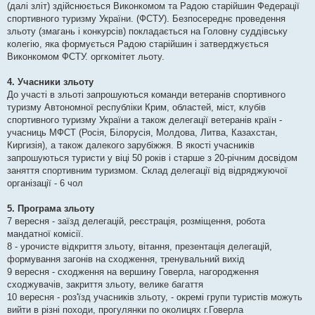
(далі зліт) здійснюється Виконкомом та Радою старійшин Федерації
спортивного туризму України. (ФСТУ). Безпосереднє проведення
зльоту (змагань і конкурсів) покладається на Головну суддівську
колегію, яка формується Радою старійшин і затверджується
Виконкомом ФСТУ. оргкомітет льоту.
4. Учасники зльоту
До участі в зльоті запрошуються команди ветеранів спортивного
туризму Автономної республіки Крим, областей, міст, клубів
спортивного туризму України а також делегації ветеранів країн -
учасниць МФСТ (Росія, Білорусія, Молдова, Литва, Казахстан,
Киргизія), а також далекого зарубіжжя. В якості учасників
запрошуються туристи у віці 50 років і старше з 20-річним досвідом
заняття спортивним туризмом. Склад делегації від відряджуючої
організації - 6 чол
5. Програма зльоту
7 вересня - заїзд делегацій, реєстрація, розміщення, робота
мандатної комісії.
8 - урочисте відкриття зльоту, вітання, презентація делегацій,
формування загонів на сходження, тренувальний вихід
9 вересня - сходження на вершину Говерла, нагородження
сходжувачів, закриття зльоту, велике багаття
10 вересня - роз'їзд учасників зльоту, - окремі групи туристів можуть
вийти в різні походи, прогулянки по околицях г.Говерла