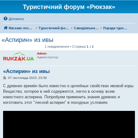
Туристичний форум «Рюкзак»
Допомога
Магазин спорядження
Туристичний форум «Рюкзак»
Самодіяльний туризм
Поради туристам
«Аспирин» из ивы
1 повідомлення • Сторінка
1
з
1
Admin
Адміністратор
«Аспирин» из ивы
П
07 листопада 2015, 23:36
о
в
С древних времён было известно о целебных свойствах ивовой коры.
і
Вещество, которое в ней содержится, легло в основу всем
д
о
известного аспирина. Попробуем применить знания древних и
м
изготовить этот "лесной аспирин" в походных условиях
л
е
н
н
я