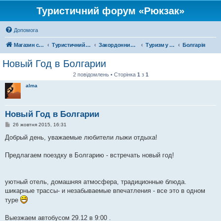
Туристичний форум «Рюкзак»
Допомога
Магазин спорядження
Туристичний форум «Рюкзак»
Закордонний туризм
Туризм у Європі
Болгарія
Новый Год в Болгарии
2 повідомлень • Сторінка
1
з
1
alma
Новый Год в Болгарии
П
26 жовтня 2015, 16:31
о
в
Добрый день, уважаемые любители лыжи отдыха!
і
д
о
Предлагаем поездку в Болгарию - встречать новый год!
м
л
е
н
уютный отель, домашняя атмосфера, традиционные блюда.
н
я
шикарные трассы- и незабываемые впечатления - все это в одном
туре
Выезжаем автобусом 29.12 в 9:00 .