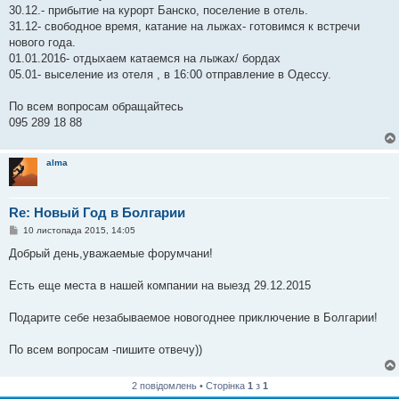
30.12.- прибытие на курорт Банско, поселение в отель.
31.12- свободное время, катание на лыжах- готовимся к встречи
нового года.
01.01.2016- отдыхаем катаемся на лыжах/ бордах
05.01- выселение из отеля , в 16:00 отправление в Одессу.
По всем вопросам обращайтесь
095 289 18 88
alma
Re: Новый Год в Болгарии
П
10 листопада 2015, 14:05
о
в
Добрый день,уважаемые форумчани!
і
д
о
Есть еще места в нашей компании на выезд 29.12.2015
м
л
е
Подарите себе незабываемое новогоднее приключение в Болгарии!
н
н
я
По всем вопросам -пишите отвечу))
2 повідомлень • Сторінка
1
з
1