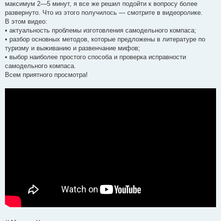
я
максимум 2—5 минут, я все же решил подойти к вопросу более
развернуто. Что из этого получилось — смотрите в видеоролике.
В этом видео:
• актуальность проблемы изготовления самодельного компаса;
• разбор основных методов, которые предложены в литературе по
туризму и выживанию и развенчание мифов;
• выбор наиболее простого способа и проверка исправности
самодельного компаса.
Всем приятного просмотра!