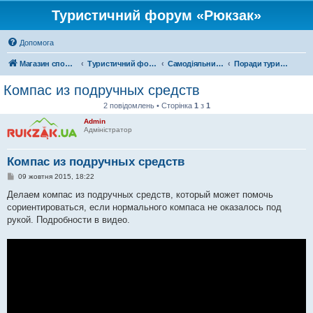
Туристичний форум «Рюкзак»
Допомога
Магазин спорядження
Туристичний форум «Рюкзак»
Самодіяльний туризм
Поради туристам
Компас из подручных средств
2 повідомлень • Сторінка
1
з
1
Admin
Адміністратор
Компас из подручных средств
П
09 жовтня 2015, 18:22
о
в
Делаем компас из подручных средств, который может помочь
і
сориентироваться, если нормального компаса не оказалось под
д
о
рукой. Подробности в видео.
м
л
е
н
н
я