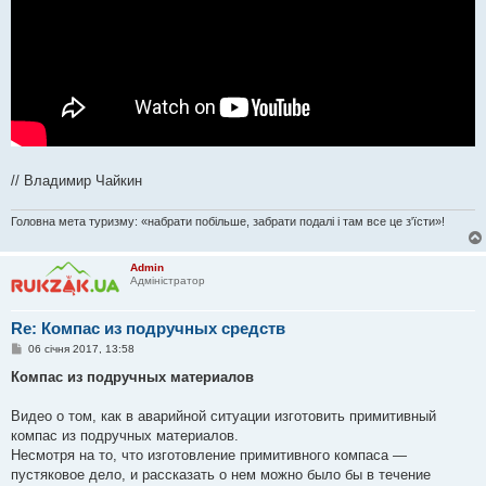
// Владимир Чайкин
Головна мета туризму: «набрати побільше, забрати подалі і там все це з'їсти»!
Admin
Адміністратор
Re: Компас из подручных средств
П
06 січня 2017, 13:58
о
в
Компас из подручных материалов
і
д
о
Видео о том, как в аварийной ситуации изготовить примитивный
м
компас из подручных материалов.
л
е
Несмотря на то, что изготовление примитивного компаса —
н
пустяковое дело, и рассказать о нем можно было бы в течение
н