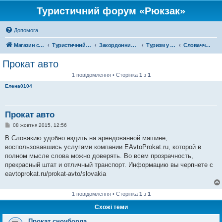
Туристичний форум «Рюкзак»
Допомога
Магазин спорядження
Туристичний форум «Рюкзак»
Закордонний туризм
Туризм у Європі
Словаччина
Прокат авто
1 повідомлення • Сторінка
1
з
1
Елена0104
Прокат авто
П
08 жовтня 2015, 12:56
о
в
В Словакию удобно ездить на арендованной машине,
і
воспользовавшись услугами компании EAvtoProkat.ru, которой в
д
о
полном мысле слова можно доверять. Во всем прозрачность,
м
прекрасный штат и отличный транспорт. Информацию вы черпнете с
л
е
eavtoprokat.ru/prokat-avto/slovakia
н
н
я
1 повідомлення • Сторінка
1
з
1
Схожі теми
Прокат сноуборда