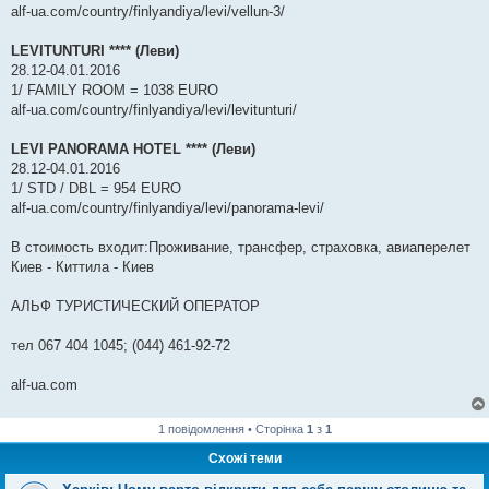
alf-ua.com/country/finlyandiya/levi/vellun-3/
LEVITUNTURI **** (Леви)
28.12-04.01.2016
1/ FAMILY ROOM = 1038 EURO
alf-ua.com/country/finlyandiya/levi/levitunturi/
LEVI PANORAMA HOTEL **** (Леви)
28.12-04.01.2016
1/ STD / DBL = 954 EURO
alf-ua.com/country/finlyandiya/levi/panorama-levi/
В стоимость входит:Проживание, трансфер, страховка, авиаперелет
Киев - Киттила - Киев
АЛЬФ ТУРИСТИЧЕСКИЙ ОПЕРАТОР
тел 067 404 1045; (044) 461-92-72
alf-ua.com
1 повідомлення • Сторінка
1
з
1
Схожі теми