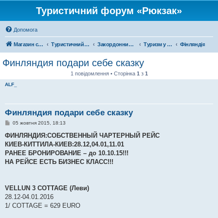
Туристичний форум «Рюкзак»
Допомога
Магазин спорядження
Туристичний форум «Рюкзак»
Закордонний туризм
Туризм у Європі
Фінляндія
Финляндия подари себе сказку
1 повідомлення • Сторінка
1
з
1
ALF_
Финляндия подари себе сказку
П
05 жовтня 2015, 18:13
о
в
ФИНЛЯНДИЯ:СОБСТВЕННЫЙ ЧАРТЕРНЫЙ РЕЙС
і
КИЕВ-КИТТИЛА-КИЕВ:28.12,04.01,11.01
д
о
РАНЕЕ БРОНИРОВАНИЕ – до 10.10.15!!!
м
НА РЕЙСЕ ЕСТЬ БИЗНЕС КЛАСС!!!
л
е
н
н
я
VELLUN 3 COTTAGE (Леви)
28.12-04.01.2016
1/ COTTAGE = 629 EURO