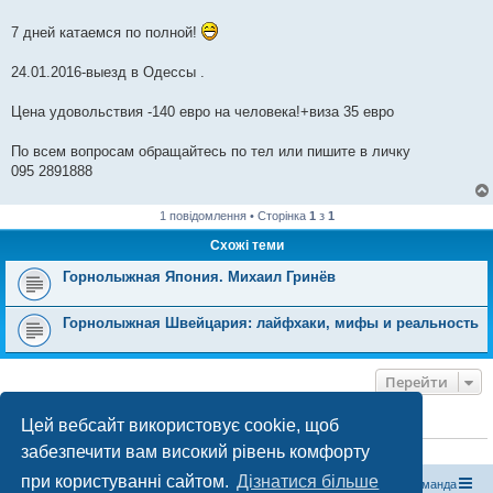
7 дней катаемся по полной!
24.01.2016-выезд в Одессы .
Цена удовольствия -140 евро на человека!+виза 35 евро
По всем вопросам обращайтесь по тел или пишите в личку
095 2891888
1 повідомлення • Сторінка
1
з
1
Схожі теми
Горнолыжная Япония. Михаил Гринёв
Горнолыжная Швейцария: лайфхаки, мифы и реальность
Перейти
Цей вебсайт використовує cookie, щоб
ХТО ЗАРАЗ ОНЛАЙН
забезпечити вам високий рівень комфорту
Зараз переглядають цей форум:
ClaudeBot [бот ШІ]
і 0 гостей
при користуванні сайтом.
Дізнатися більше
Магазин спорядження
Туристичний форум «Рюкзак»
Команда