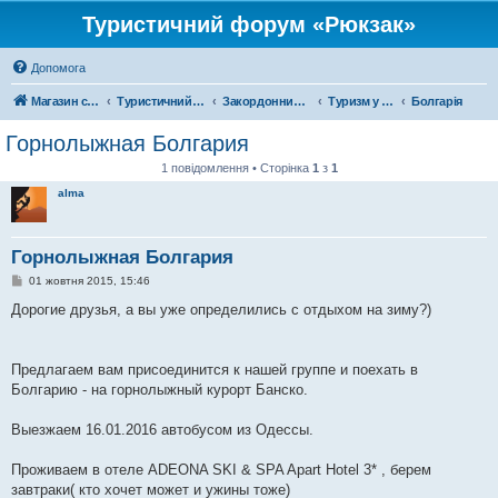
Туристичний форум «Рюкзак»
Допомога
Магазин спорядження
Туристичний форум «Рюкзак»
Закордонний туризм
Туризм у Європі
Болгарія
Горнолыжная Болгария
1 повідомлення • Сторінка
1
з
1
alma
Горнолыжная Болгария
П
01 жовтня 2015, 15:46
о
в
Дорогие друзья, а вы уже определились с отдыхом на зиму?)
і
д
о
м
Предлагаем вам присоединится к нашей группе и поехать в
л
е
Болгарию - на горнолыжный курорт Банско.
н
н
я
Выезжаем 16.01.2016 автобусом из Одессы.
Проживаем в отеле ADEONA SKI & SPA Apart Hotel 3* , берем
завтраки( кто хочет может и ужины тоже)