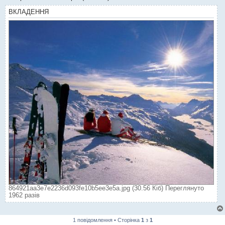
ВКЛАДЕННЯ
864921aa3e7e2236d093fe10b5ee3e5a.jpg (30.56 Кіб) Переглянуто
1962 разів
1 повідомлення • Сторінка
1
з
1