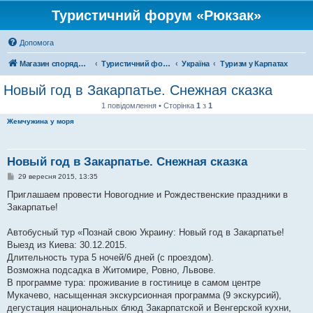
Туристичний форум «Рюкзак»
Допомога
Магазин спорядження
Туристичний форум «Рюкзак»
Україна
Туризм у Карпатах
Новый год в Закарпатье. Снежная сказка
1 повідомлення • Сторінка
1
з
1
Жемчужина у моря
Новый год в Закарпатье. Снежная сказка
П
29 вересня 2015, 13:35
о
в
Приглашаем провести Новогодние и Рождественские праздники в
і
Закарпатье!
д
о
м
Автобусный тур «Познай свою Украину: Новый год в Закарпатье!
л
е
Выезд из Киева: 30.12.2015.
н
Длительность тура 5 ночей/6 дней (с проездом).
н
я
Возможна подсадка в Житомире, Ровно, Львове.
В программе тура: проживание в гостинице в самом центре
Мукачево, насыщенная экскурсионная программа (9 экскурсий),
дегустация национальных блюд Закарпатской и Венгерской кухни,