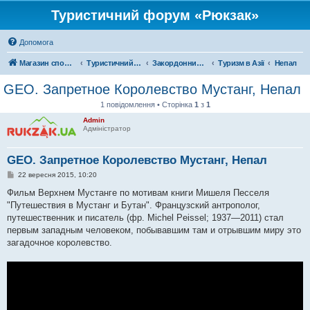
Туристичний форум «Рюкзак»
Допомога
Магазин спорядження
Туристичний форум «Рюкзак»
Закордонний туризм
Туризм в Азії
Непал
GEO. Запретное Королевство Мустанг, Непал
1 повідомлення • Сторінка
1
з
1
Admin
Адміністратор
GEO. Запретное Королевство Мустанг, Непал
П
22 вересня 2015, 10:20
о
в
Фильм Верхнем Мустанге по мотивам книги Мишеля Песселя
і
"Путешествия в Мустанг и Бутан". Французский антрополог,
д
о
путешественник и писатель (фр. Michel Peissel; 1937—2011) стал
м
первым западным человеком, побывавшим там и отрывшим миру это
л
е
загадочное королевство.
н
н
я