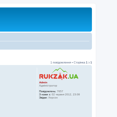
1 повідомлення • Сторінка
1
з
1
Admin
Адміністратор
Повідомлень:
7657
З нами з:
02 червня 2012, 23:08
Звідки:
Херсон