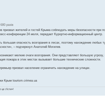
680 разів
 призвал жителей и гостей Крыма соблюдать меры безопасности при п
ресс-конференции 24 июля, передает Курортно-информационный центр.
ть большая опасность возгорания в лесах, поэтому нахождение любых т
сности», – подчеркнул Анатолий Могилев.
возникают мелкие очаги возгорания. Они представляют большую угрозу,
ация пожара в этих местах вызывает большие технические сложности.
 премьер призвал население ограничить нахождение на улицах.
и Крым tourism.crimea.ua
 це з'їсти»!