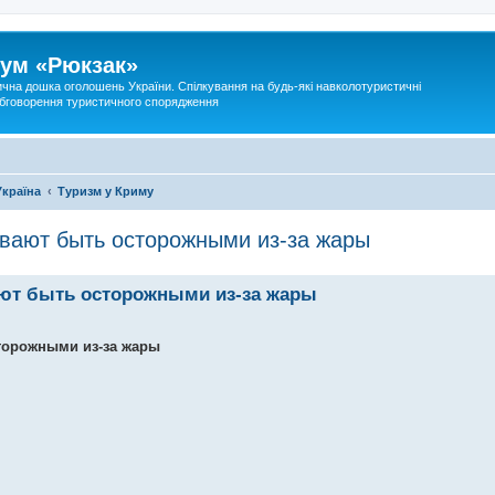
ум «Рюкзак»
ична дошка оголошень України. Спілкування на будь-які навколотуристичні
 обговорення туристичного спорядження
Україна
Туризм у Криму
ывают быть осторожными из-за жары
ают быть осторожными из-за жары
торожными из-за жары