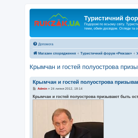
Туристичний фор
Подорожі по всьому світу. Турист
теми, обмін досвідом. Огляди та
Допомога
Магазин спорядження
Туристичний форум «Рюкзак»
Крымчан и гостей полуострова приз
Крымчан и гостей полуострова призыв
П
Admin
»
24 липня 2012, 18:14
о
в
Крымчан и гостей полуострова призывают быть ос
і
д
о
м
л
е
н
н
я