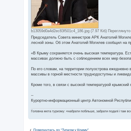
b13059d0a4d2ec83f501c4_186.jpg (7.97 Кіб) Переглянуто 
Председатель Совета министров АРК Анатолий Могилев
лесной зоны. Об этом Анатолий Могилев сообщил на п
«В Крыму сохраняется очень высокая температура. Ес
массивах должно быть с соблюдением всех мер безопа
По его словам, на территории полуострова ежедневно 
массивы в горной местности труднодоступны и ликвид
Кроме того, в связи с высокой температурой крымский
--
Курортно-информационный центр Автономной Республик
Головна мета туризму: «набрати побільше, забрати подалі і там все
Повернутись до “Туризм у Криму”