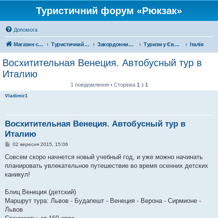
Туристичний форум «Рюкзак»
Допомога
Магазин спорядження
Туристичний форум «Рюкзак»
Закордонний туризм
Туризм у Європі
Італія
Восхитительная Венеция. Автобусный тур в
Италию
1 повідомлення • Сторінка
1
з
1
Vladimir1
Восхитительная Венеция. Автобусный тур в
Италию
П
02 вересня 2015, 15:06
о
в
Совсем скоро начнется новый учебный год, и уже можно начинать
і
планировать увлекательное путешествие во время осенних детских
д
о
каникул!
м
л
е
Блиц Венеция (детский)
н
Маршрут тура: Львов - Будапешт - Венеция - Верона - Сирмионе -
н
я
Львов