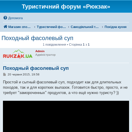
Туристичний форум «Рюкзак»
Допомога
Магазин спорядження
Туристичний форум «Рюкзак»
Самодіяльний туризм
Похідна кухня
Походный фасолевый суп
1 повідомлення • Сторінка
1
з
1
Admin
Адміністратор
Походный фасолевый суп
П
20 червня 2015, 19:58
о
в
Простой и сытный фасолевый суп, подходит как для длительных
і
походов, так и для коротких вылазок. Готовится быстро, просто, и не
д
о
требует "замороченных" продуктов, а что ещё нужно туристу? ))
м
л
е
н
н
я