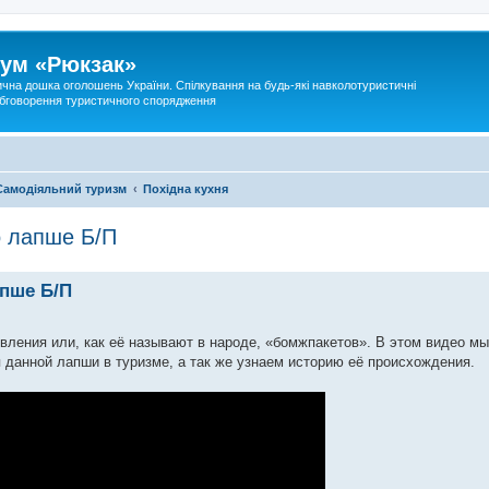
ум «Рюкзак»
ична дошка оголошень України. Спілкування на будь-які навколотуристичні
 обговорення туристичного спорядження
Самодіяльний туризм
Похідна кухня
о лапше Б/П
апше Б/П
овления или, как её называют в народе, «бомжпакетов». В этом видео м
данной лапши в туризме, а так же узнаем историю её происхождения.