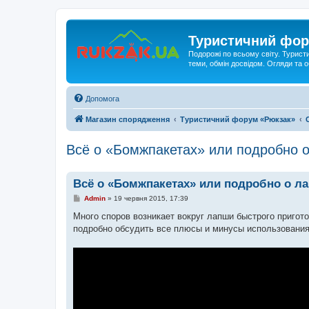
Туристичний фор
Подорожі по всьому світу. Турист
теми, обмін досвідом. Огляди та
Допомога
Магазин спорядження
Туристичний форум «Рюкзак»
Всё о «Бомжпакетах» или подробно 
Всё о «Бомжпакетах» или подробно о л
П
Admin
»
19 червня 2015, 17:39
о
в
Много споров возникает вокруг лапши быстрого пригот
і
подробно обсудить все плюсы и минусы использования 
д
о
м
л
е
н
н
я