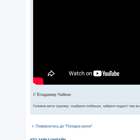
// Владимир Чайкин
Головна мета туризму: «набрати побільше, забрати подалі і там все
Повернутись до “Похідна кухня”
ХТО ЗАРАЗ ОНЛАЙН