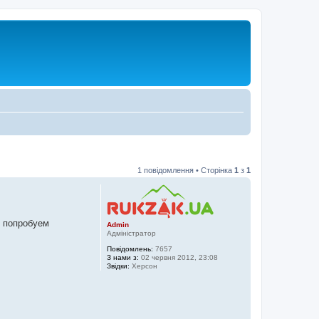
1 повідомлення • Сторінка
1
з
1
ы попробуем
Admin
Адміністратор
Повідомлень:
7657
З нами з:
02 червня 2012, 23:08
Звідки:
Херсон