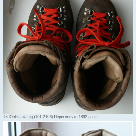
T5-lOaFcJoU.jpg (101.2 Кіб) Переглянуто 1892 разів