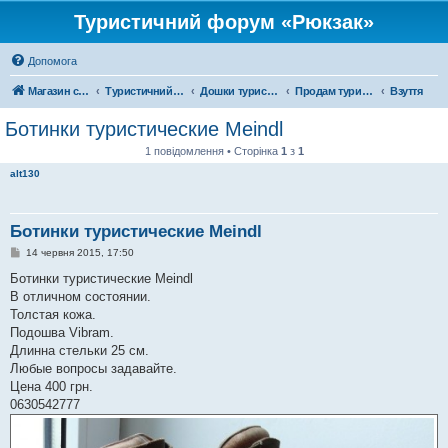
Туристичний форум «Рюкзак»
Допомога
Магазин спорядження
Туристичний форум «Рюкзак»
Дошки туристичних оголошень
Продам туристичне спорядження
Взуття
Ботинки туристические Meindl
1 повідомлення • Сторінка
1
з
1
alt130
Ботинки туристические Meindl
П
14 червня 2015, 17:50
о
в
Ботинки туристические Meindl
і
В отличном состоянии.
д
о
Толстая кожа.
м
Подошва Vibram.
л
е
Длинна стельки 25 см.
н
Любые вопросы задавайте.
н
я
Цена 400 грн.
0630542777