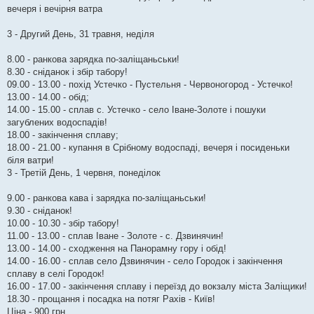
вечеря і вечірня ватра
3 - Другий День, 31 травня, неділя
8.00 - ранкова зарядка по-заліщаньськи!
8.30 - сніданок і збір табору!
09.00 - 13.00 - похід Устечко - Пустельня - Червоногород - Устечко!
13.00 - 14.00 - обід;
14.00 - 15.00 - сплав с. Устечко - село Іване-Золоте і пошуки
загублених водоспадів!
18.00 - закінчення сплаву;
18.00 - 21.00 - купання в Срібному водоспаді, вечеря і посиденьки
біля ватри!
3 - Третій День, 1 червня, понеділок
9.00 - ранкова кава і зарядка по-заліщаньськи!
9.30 - сніданок!
10.00 - 10.30 - збір табору!
11.00 - 13.00 - сплав Іване - Золоте - с. Дзвинячин!
13.00 - 14.00 - сходження на Панорамну гору і обід!
14.00 - 16.00 - сплав село Дзвинячин - село Городок і закінчення
сплаву в селі Городок!
16.00 - 17.00 - закінчення сплаву і переїзд до вокзалу міста Заліщики!
18.30 - прощання і посадка на потяг Рахів - Київ!
Ціна - 900 грн.