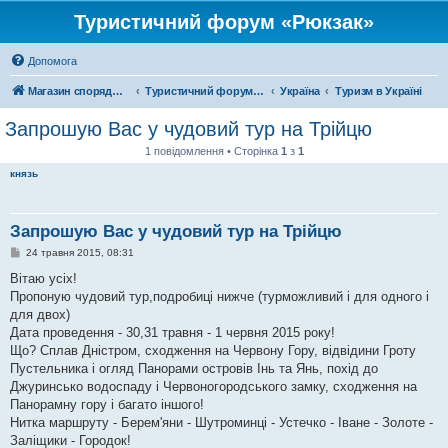
Туристичний форум «Рюкзак»
Допомога
Магазин спорядження
Туристичний форум «Рюкзак»
Україна
Туризм в Україні
Запрошую Вас у чудовий тур на Трійцю
1 повідомлення • Сторінка
1
з
1
князь
Запрошую Вас у чудовий тур на Трійцю
П
24 травня 2015, 08:31
о
в
Вітаю усіх!
і
Пропоную чудовий тур,подробиці нижче (турможливий і для одного і
д
о
для двох)
м
Дата проведення - 30,31 травня - 1 червня 2015 року!
л
е
Що? Сплав Дністром, сходження на Червону Гору, відвідини Гроту
н
Пустельника і огляд Панорами островів Інь та Янь, похід до
н
я
Джуринсько водоспаду і Червоногородського замку, сходження на
Панорамну гору і багато іншого!
Нитка маршруту - Берем'яни - Шутроминці - Устечко - Іване - Золоте -
Заліщики - Городок!