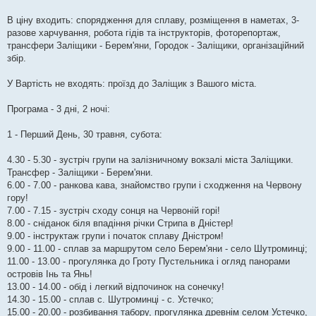
В ціну входить: спорядження для сплаву, розміщення в наметах, 3-
разове харчування, робота гідів та інструкторів, фоторепортаж,
трансфери Заліщики - Берем'яни, Городок - Заліщики, організаційний
збір.
У Вартість не входять: проїзд до Заліщик з Вашого міста.
Програма - 3 дні, 2 ночі:
1 - Перший День, 30 травня, субота:
4.30 - 5.30 - зустріч групи на залізничному вокзалі міста Заліщики.
Трансфер - Заліщики - Берем'яни.
6.00 - 7.00 - ранкова кава, знайомство групи і сходження на Червону
гору!
7.00 - 7.15 - зустріч сходу сонця на Червоній горі!
8.00 - сніданок біля впадіння річки Стрипа в Дністер!
9.00 - інструктаж групи і початок сплаву Дністром!
9.00 - 11.00 - сплав за маршрутом село Берем'яни - село Шутроминці;
11.00 - 13.00 - прогулянка до Гроту Пустельника і огляд панорами
островів Інь та Янь!
13.00 - 14.00 - обід і легкий відпочинок на сонечку!
14.30 - 15.00 - сплав с. Шутроминці - с. Устечко;
15.00 - 20.00 - розбивання табору, прогулянка древнім селом Устечко,