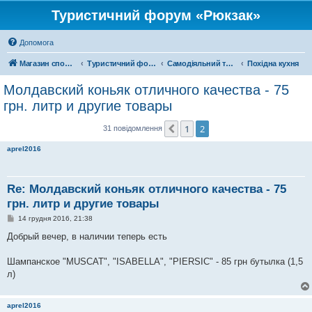
Туристичний форум «Рюкзак»
Допомога
Магазин спорядження
Туристичний форум «Рюкзак»
Самодіяльний туризм
Похідна кухня
Молдавский коньяк отличного качества - 75
грн. литр и другие товары
1
2
Поперед.
31 повідомлення
aprel2016
Re: Молдавский коньяк отличного качества - 75
грн. литр и другие товары
П
14 грудня 2016, 21:38
о
в
Добрый вечер, в наличии теперь есть
і
д
о
Шампанское "MUSCAT", "ISABELLA", "PIERSIC" - 85 грн бутылка (1,5
м
л)
л
е
н
н
aprel2016
я