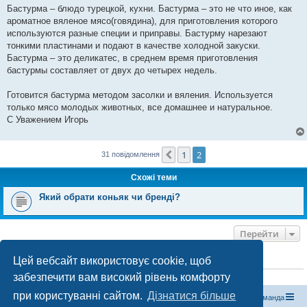
м
Бастурма – блюдо турецкой, кухни. Бастурма – это не что иное, как
л
е
ароматное вяленое мясо(говядина), для приготовления которого
н
используются разные специи и приправы. Бастурму нарезают
н
я
тонкими пластинами и подают в качестве холодной закуски.
Бастурма – это деликатес, в среднем время приготовления
бастурмы составляет от двух до четырех недель.
Готовится бастурма методом засолки и вяления. Используется
только мясо молодых животных, все домашнее и натуральное.
С Уважением Игорь
1
2
Поперед.
31 повідомлення
Схожі теми
Який обрати коньяк чи бренді?
Перейти
Цей вебсайт використовує cookie, щоб
ХТО ЗАРАЗ ОНЛАЙН
забезпечити вам високий рівень комфорту
Зараз переглядають цей форум:
ClaudeBot [бот ШІ]
і 2 гостей
при користуванні сайтом.
Дізнатися більше
Магазин спорядження
Туристичний форум «Рюкзак»
Команда