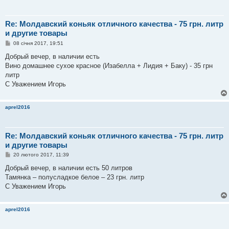
Re: Молдавский коньяк отличного качества - 75 грн. литр
и другие товары
П
08 січня 2017, 19:51
о
в
Добрый вечер, в наличии есть
і
Вино домашнее сухое красное (Изабелла + Лидия + Баку) - 35 грн
д
о
литр
м
С Уважением Игорь
л
е
н
н
aprel2016
я
Re: Молдавский коньяк отличного качества - 75 грн. литр
и другие товары
П
20 лютого 2017, 11:39
о
в
Добрый вечер, в наличии есть 50 литров
і
Тамянка – полусладкое белое – 23 грн. литр
д
о
С Уважением Игорь
м
л
е
aprel2016
н
н
я