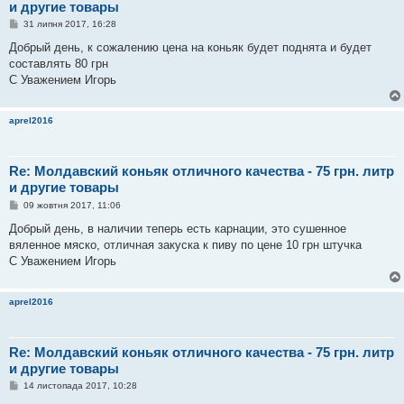
и другие товары
П
31 липня 2017, 16:28
о
в
Добрый день, к сожалению цена на коньяк будет поднята и будет
і
составлять 80 грн
д
о
С Уважением Игорь
м
л
е
aprel2016
н
н
я
Re: Молдавский коньяк отличного качества - 75 грн. литр
и другие товары
П
09 жовтня 2017, 11:06
о
в
Добрый день, в наличии теперь есть карнации, это сушенное
і
вяленное мяско, отличная закуска к пиву по цене 10 грн штучка
д
о
С Уважением Игорь
м
л
е
aprel2016
н
н
я
Re: Молдавский коньяк отличного качества - 75 грн. литр
и другие товары
П
14 листопада 2017, 10:28
о