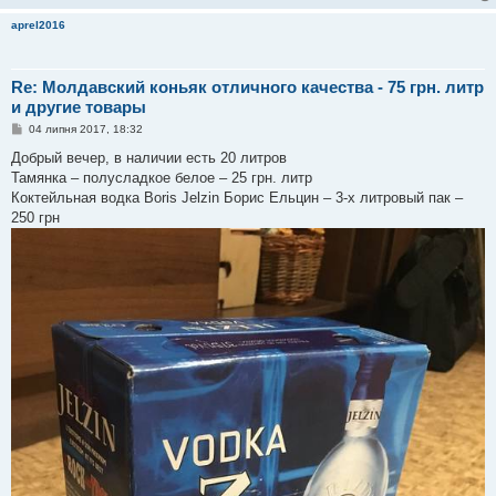
aprel2016
Re: Молдавский коньяк отличного качества - 75 грн. литр
и другие товары
П
04 липня 2017, 18:32
о
в
Добрый вечер, в наличии есть 20 литров
і
Тамянка – полусладкое белое – 25 грн. литр
д
о
Коктейльная водка Boris Jelzin Борис Ельцин – 3-х литровый пак –
м
250 грн
л
е
н
н
я