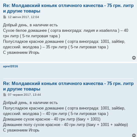
Re: Молдавский коньяк отличного качества - 75 грн. литр
и другие товары
П
12 квітня 2017, 12:04
о
в
Добрый день, в наличии есть
і
Сухое белое домашнее ( сорта винограда: лидия и изабелла ) – 40
д
о
грн литр ( 5-ти литровая тара )
м
Полусладкое красное домашнее ( сорта винограда: 1001, зайбер,
л
е
одесский. молдова ) – 35 грн литр ( 5-ти литровая тара )
н
С уважением Игорь
н
я
aprel2016
Re: Молдавский коньяк отличного качества - 75 грн. литр
и другие товары
П
07 червня 2017, 13:44
о
в
Добрый день, в наличии есть
і
Полусладкое красное домашнее ( сорта винограда: 1001, зайбер,
д
о
одесский. молдова ) – 40 грн литр ( 5-ти литровая тара )
м
Домашнее сухое красное - 40 грн литр (баку + 1001)
л
е
Домашнее полу сухое красное - 40 грн литр (баку + 1001 + зайбер)
н
С уважением Игорь
н
я