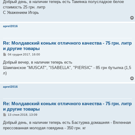
в
Добрый день, в наличии теперь есть Тамянка полусладкое белое
і
стоимость 25 грн. литр
д
о
С Уважением Игорь
м
л
е
aprel2016
н
н
я
Re: Молдавский коньяк отличного качества - 75 грн. литр
и другие товары
П
04 грудня 2017, 16:00
о
в
Добрый вечер, в наличии теперь есть
і
Шампанское "MUSCAT", "ISABELLA", "PIERSIC" - 85 грн бутылка (1,5
д
о
л)
м
л
е
aprel2016
н
н
я
Re: Молдавский коньяк отличного качества - 75 грн. литр
и другие товары
П
13 січня 2018, 13:09
о
в
Добрый день, в наличии теперь есть Бастурма домашняя - Вяленная
і
прессованная молодая говядина - 350 грн. кг
д
о