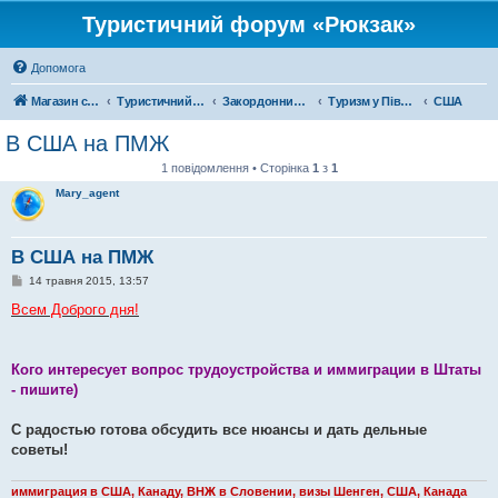
Туристичний форум «Рюкзак»
Допомога
Магазин спорядження
Туристичний форум «Рюкзак»
Закордонний туризм
Туризм у Північній Америці
США
В США на ПМЖ
1 повідомлення • Сторінка
1
з
1
Mary_agent
В США на ПМЖ
П
14 травня 2015, 13:57
о
в
Всем Доброго дня!
і
д
о
м
Кого интересует вопрос трудоустройства и иммиграции в Штаты
л
е
- пишите)
н
н
я
С радостью готова обсудить все нюансы и дать дельные
советы!
иммиграция в США, Канаду, ВНЖ в Словении, визы Шенген, США, Канада