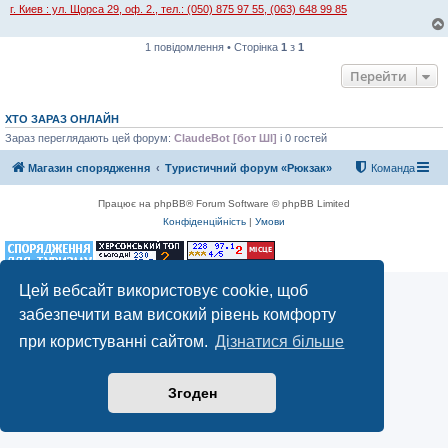
г. Киев : ул. Щорса 29, оф. 2., тел.: (050) 875 97 55, (063) 648 99 85
1 повідомлення • Сторінка
1
з
1
Перейти
ХТО ЗАРАЗ ОНЛАЙН
Зараз переглядають цей форум:
ClaudeBot [бот ШІ]
і 0 гостей
Магазин спорядження
Туристичний форум «Рюкзак»
Команда
Працює на phpBB® Forum Software © phpBB Limited
Конфіденційність
|
Умови
Цей вебсайт використовує cookie, щоб
забезпечити вам високий рівень комфорту
при користуванні сайтом.
Дізнатися більше
Згоден