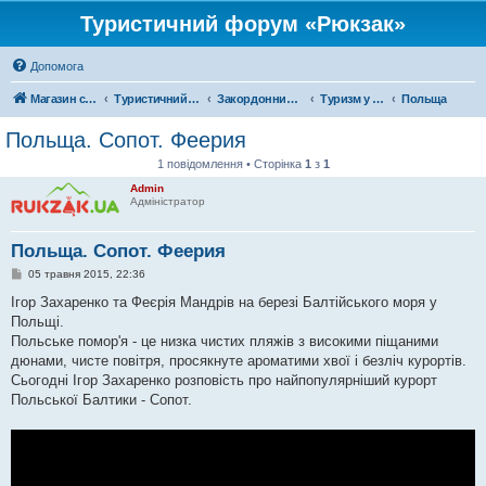
Туристичний форум «Рюкзак»
Допомога
Магазин спорядження
Туристичний форум «Рюкзак»
Закордонний туризм
Туризм у Європі
Польща
Польща. Сопот. Феерия
1 повідомлення • Сторінка
1
з
1
Admin
Адміністратор
Польща. Сопот. Феерия
П
05 травня 2015, 22:36
о
в
Ігор Захаренко та Феєрія Мандрів на березі Балтійського моря у
і
Польщі.
д
о
Польське помор'я - це низка чистих пляжів з високими піщаними
м
дюнами, чисте повітря, просякнуте ароматими хвої і безліч курортів.
л
е
Сьогодні Ігор Захаренко розповість про найпопулярніший курорт
н
Польської Балтики - Сопот.
н
я