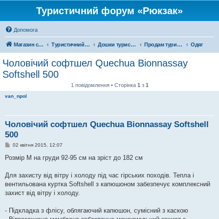
Туристичний форум «Рюкзак»
Допомога
Магазин спорядження
Туристичний форум «Рюкзак»
Дошки туристичних оголошень
Продам туристичне спорядження
Одяг
Чоловічий софтшел Quechua Bionnassay
Softshell 500
1 повідомлення • Сторінка
1
з
1
van_npol
Чоловічий софтшел Quechua Bionnassay Softshell
500
П
02 квітня 2015, 12:07
о
в
Розмір М на груди 92-95 см на зріст до 182 см
і
д
о
Для захисту від вітру і холоду під час гірських походів. Тепла і
м
вентильована куртка Softshell з капюшоном забезпечує комплексний
л
е
захист від вітру і холоду.
н
н
я
- Підкладка з флісу, облягаючий капюшон, сумісний з каскою