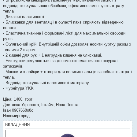
- Вітрозахисна мембрана забезпечує максимальний захист з
водовідштовхувальною обробкою, ефективно зменшують втрату
тепла
- Дихаючі властивості
- Блискавки для вентиляції в області пахв сприяють відведенню
вологи.
- Еластична тканина і формовані лікті для максимальної свободи
рухів.
- Облягаючий крій. Внутрішній об'єм дозволяє носити куртку разом з
теплими 2 шаром.
- 2 кишені для рук + 1 нагрудна кишеня на блискавці.
- Низ куртки регулюється за допомогою еластичного шнурка і
затискачів.
- Манжети з лайкри + отвори для великих пальців запобігають втраті
тепла.
- Водовідштовхувальні властивості матеріалу
- Фурнітура YKK
Ціна: 1400, торг
Доставка Укрпошта, Інтайм, Нова Пошта
Іван 0967668о8о
Новомиргород
ВКЛАДЕННЯ