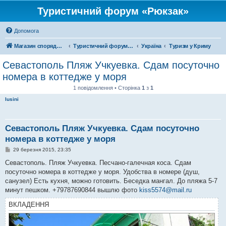
Туристичний форум «Рюкзак»
Допомога
Магазин спорядження
Туристичний форум «Рюкзак»
Україна
Туризм у Криму
Севастополь Пляж Учкуевка. Сдам посуточно
номера в коттедже у моря
1 повідомлення • Сторінка
1
з
1
lusini
Севастополь Пляж Учкуевка. Сдам посуточно
номера в коттедже у моря
П
29 березня 2015, 23:35
о
в
Севастополь. Пляж Учкуевка. Песчано-галечная коса. Сдам
і
посуточно номера в коттедже у моря. Удобства в номере (душ,
д
о
санузел) Есть кухня, можно готовить. Беседка мангал. До пляжа 5-7
м
минут пешком. +79787690844 вышлю фото
kiss5574@mail.ru
л
е
ВКЛАДЕННЯ
н
н
я