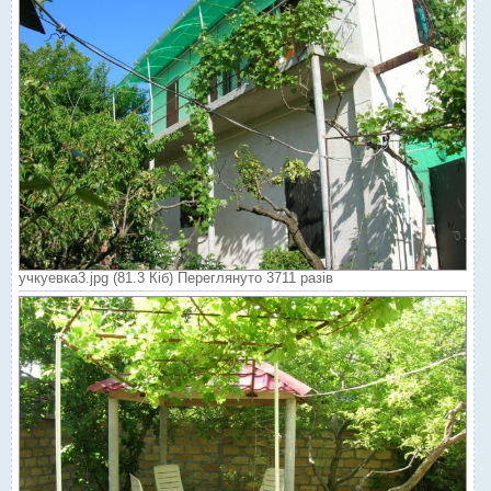
учкуевка3.jpg (81.3 Кіб) Переглянуто 3711 разів