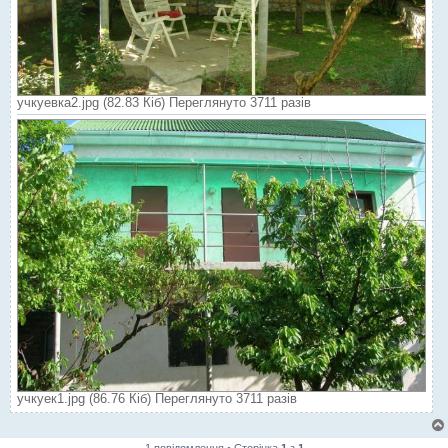
учкуевка2.jpg (82.83 Кіб) Переглянуто 3711 разів
учкуек1.jpg (86.76 Кіб) Переглянуто 3711 разів